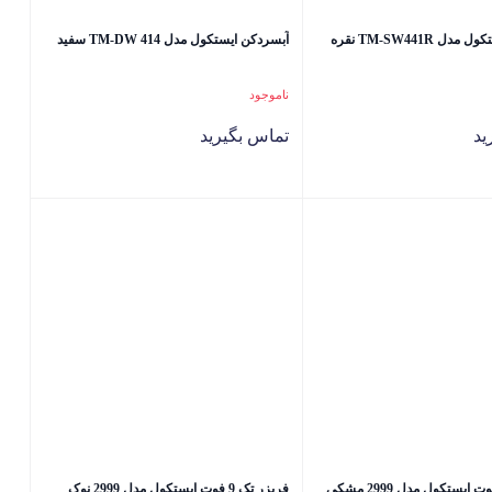
آبسردکن ایستکول مدل TM-SW441R نقره
آبسردکن ایستکول مدل TM-DW 414 سفید
ناموجود
ید
تماس بگیرید
فریزر تک 9 فوت ایستکول مدل 2999 نوک