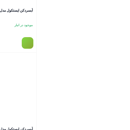
آبسردکن ایستکول مدل TM-RW410N سفی
موجود در انبار