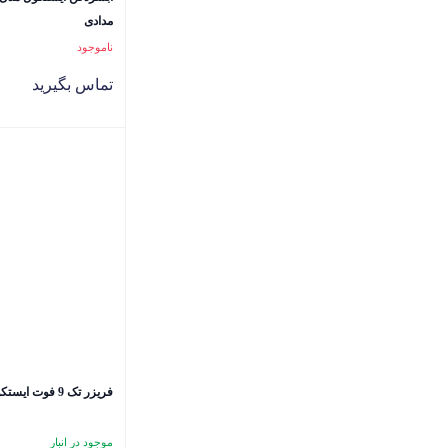
مدادی
ناموجود
تماس بگیرید
فریزر تک 9 فوت ایستکول مدل 2999 سفید
موجود در انبار