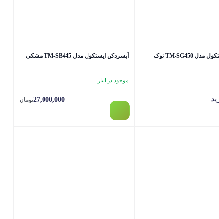
آبسردکن ایستکول مدل TM-SG450 نوک
آبسردکن ایستکول مدل TM-SB445 مشکی
موجود در انبار
ید
27,000,000
تومان