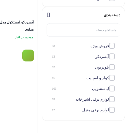
دسته‌بندی
مدادی
موجود در انبار
فروش ویژه
58
آبسردکن
13
تلویزیون
52
کولر و اسپلیت
16
لباسشویی
103
لوازم برقی آشپزخانه
78
لوازم برقی منزل
12
ماشین ظرفشویی
16
یخچال و فریزر
144