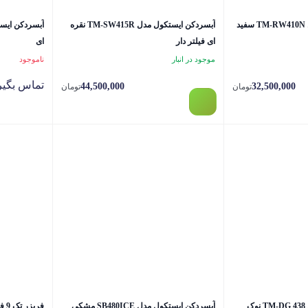
د
آبسردکن ایستکول مدل TM-SW415R نقره
ای فیلتر دار
ای
موجود در انبار
ناموجود
تماس بگیر
44,500,000
32,500,000
تومان
تومان
آبسردکن ایستکول مدل TM-DG 438 نوک
آبسردکن ایستکول مدل SB480ICE مشکی
فریزر تک 9 فوت ایستکول مدل 2999 مشکی