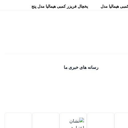
مبی هیمالیا مدل
یخچال فریزر کمبی هیمالیا مدل پنج
کاره – آبسردکن دار سفید
رسانه های خبری ما