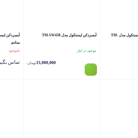
یخچال فریزر 13 فوت ایستکول مدل TM-
آبسردکن ایستکول مدل TM-SW438
مدادی
موجود در انبار
ناموجود
تماس بگیر
33,000,000
تومان