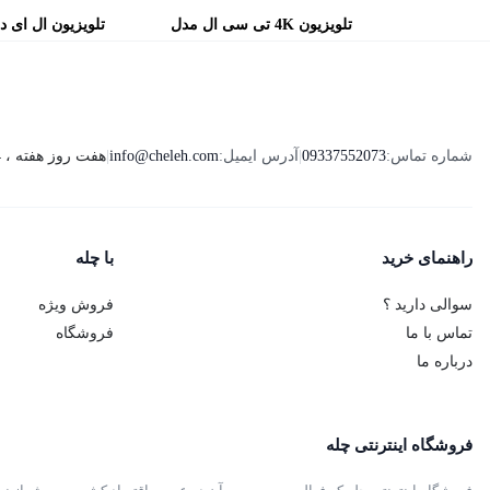
تلویزیون 4K تی سی ال مدل
تلویزیون ال ای 
55P655 سایز 55 اینچ
سی ال مدل 65P755 سایز 65 اینچ
شماره تماس:
09337552073
|
آدرس ایمیل:
info@cheleh.com
|
هفت روز هفته ، 24 ساعت شبانه‌روز پاسخگوی شما هستیم.
راهنمای خرید
با چله
سوالی دارید ؟
فروش ویژه
تماس با ما
فروشگاه
درباره ما
فروشگاه اینترنتی چله