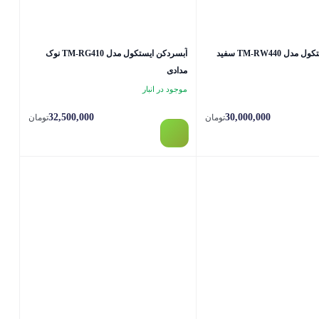
 TM-RW440 سفید
آبسردکن ایستکول مدل TM-RG410 نوک
مدادی
موجود در انبار
32,500,000
30,000,000
تومان
تومان