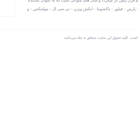
 قرن پیش باز میگردد و سال های متوالی است که به عنوان نماینده
– پارس – فیلور – پاکشوما – ایکش ویژن – تی سی ال – مولینکس – و
 است. کلیه حقوق این سایت متعلق به چله می‌باشد
ن ظرفشویی
xvision