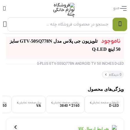
منو
0
ناموجود
تلویزیون جی پلاس مدل GTV-50SQ778N سایز
50 اینچ Q-LED
G-PLUS GTV-50SQ778N ANDROID TV 50 INCHES D-LED
0 دیدگاه
ویژگی‌های محصول
تکنولوژی صفحه نمایش
رزولوشن صفحه نمایش
پنل صفحه نمایش
روشنا
۰ بازدید در ۲۴ ساعت اخیر
D-LED
2160 * 3840
VA
350 نیت
۰ خریدار در ۱ ماه اخیر
شرایط ارسال کالا