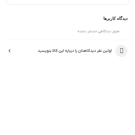
کاربردها و مزایا
دیدگاه کاربرها
این
گزینه‌ای مناسب برای کاربرانی است که به
تلویزیون هوشمند
هنوز دیدگاهی منتشر نشده
دنبال
ترکیبی از کیفیت تصویر بالا، امکانات هوشمند و طراحی
هستند. تماشای فیلم و سریال با کیفیت 4K، اجرای
مدرن
اولین نفر دیدگاهتان را درباره این کالا بنویسید
بازی‌های ویدئویی با گرافیک بالا و استفاده از اپلیکیشن‌های
آنلاین، از مهم‌ترین مزایای این مدل محسوب می‌شوند. همچنین
مصرف انرژی بهینه و کاربری آسان، این محصول را به گزینه‌ای
محبوب برای خانواده‌های ایرانی تبدیل کرده است.
برند جی پلاس و جایگاه آن در بازار
به عنوان یکی از برندهای شناخته‌شده ایرانی در زمینه
جی پلاس
لوازم خانگی و محصولات دیجیتال، با ارائه محصولاتی باکیفیت و
قیمت رقابتی توانسته سهم مناسبی از بازار را به خود اختصاص