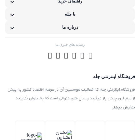
راهنمای خرید
نامناسب بودن قیمت نسبت به کیفیت
با چله
مشکلات گارانتی کالا
درباره ما
رسانه های خبری ما
فروشگاه اینترنتی چله
فروشگاه اینترنتی چله که فعالیت موسسین آن در عرصه اقتصاد کشور به بیش
از نیم قرن پیش باز میگردد و سال های متوالی است که به عنوان نماینده
انحصاری توزیع ، فروش انواع لوازم خانگی با برند های سامسونگ – سام –
نمایش بیشتر
هیمالیا – پارس – فیلور – پاکشوما – ایکش ویژن – تی سی ال – مولینکس – و
تک الکتریک در ایران فعالیت میکند .