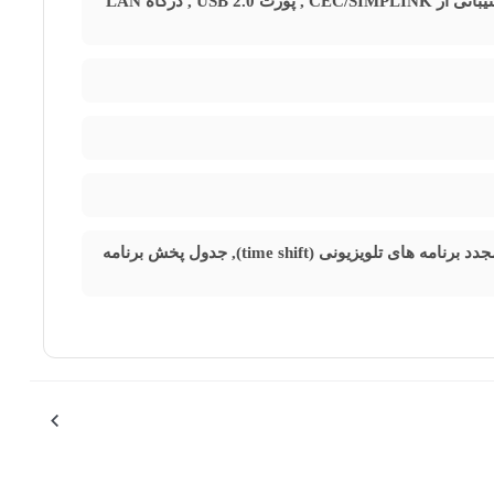
ورودی آنتن , خروجی صدای دیجیتال , گیرنده دیجیتال DVB -T , پورت HDMI با پشتیبانی از CEC/SIMPLINK , پورت USB 2.0 , درگاه LAN
AIR MOUSE, E-MIRORING, E-SHARE, LIVE PLAYBACK, توقف و پخش مجدد برنامه های تلویزیونی (time shift), جدول پخش برنامه