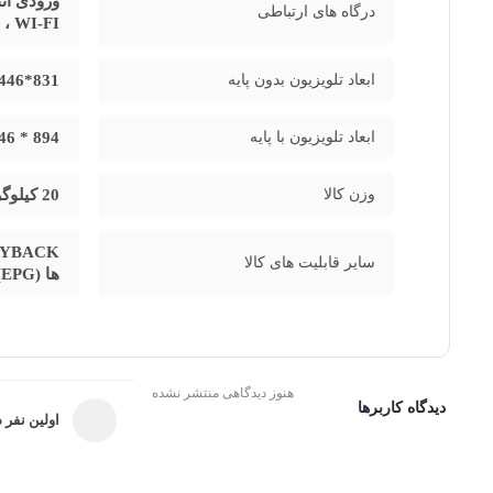
درگاه های ارتباطی
، WI-FI ، بلوتوث ، کامپوزیت
ابعاد تلویزیون بدون پایه
831*1446*78 میلی متر
ابعاد تلویزیون با پایه
894 * 1446 * 244میلی متر
وزن کالا
20 کیلوگرم
سایر قابلیت های کالا
ها (EPG), ظبط DVR, قابلیت ظبت بر روی حافظه خارجی
هنوز دیدگاهی منتشر نشده
دیدگاه کاربرها
اولین نفر د