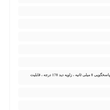
شده است. ظاهر بدون حاشیه و پایه‌ دو شاخه نقره‌ای آن جلوه‌ای
 کناره‌ها را تضمین می‌کند. رزولوشن آن
۲۱۶۰
×
۳۸۴۰
پیکسل
دارای تکنولوژی HDR – HRD10 ، تکنولوژی نور پس زمینه DIRECT LED ، زمان پاسخگویی 8 میلی ثانیه ، زاویه دید 178 درجه ، قابلیت
Machine Time Shift 
ماشین زمان
)
قابلیت ضبط و بازپخش برنامه
، امکان نصب انواع برنامه‌های استریم (Netflix، یوتیوب، دیزنی پلاس) را