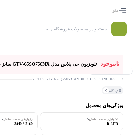
منو
ناموجود
تلویزیون جی پلاس مدل GTV-65SQ758NX سایز 65 اینچ
۰ بازدید در ۲۴ ساعت اخیر
G-PLUS GTV-65SQ758NX ANDRIOD TV 65 INCHES LED
۰ خریدار در ۱ ماه اخیر
0 دیدگاه
ویژگی‌های محصول
تکنولوژی صفحه نمایش
رزولوشن صفحه نمایش
2160 * 3840
D-LED