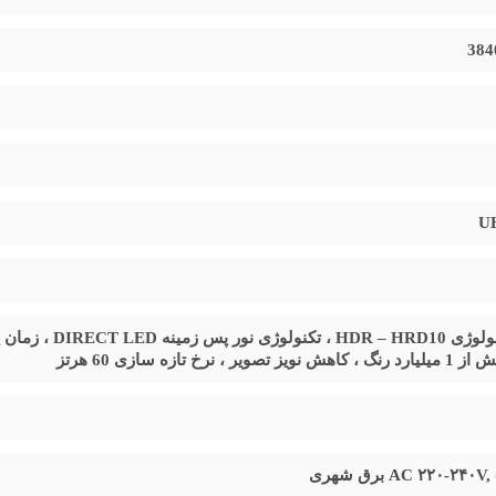
برای خانه‌ها و سالن‌های با فضای متوسط تا بزرگ طراحی 
Edge‑Dir
است؛ نمایش طیف گسترده رنگ با زاویه دید بالا، بدون افت کیفیت در
U
(
صویر ، نرخ تازه سازی 60 هرتز
ی بازی‌های کنسول انتخاب خوبی است .
AC ۲۲۰-۲۴ برق شهری
ردازنده چهار هسته‌ای، حافظه داخلی
۱۶
گیگابایت
و
۲
گیگابایت
RAM