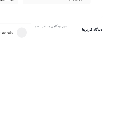
هنوز دیدگاهی منتشر نشده
دیدگاه کاربرها
اولین نفر د
ثبت امتیاز و دیدگاه
یخچال شوکیس 5 فوت ایستکول مدل 29580 سفید
عنوان دیدگاه:
متن دیدگاه:
*