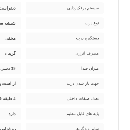
کاربر اجازه تنظیم دمای داخلی را متناسب با نیازهای نگهدا
سیستم برفک‌زدایی
امکانات و ویژگی‌های کاربردی
دیفراست
از ویژگی‌های برجسته این یخچال می‌توان به
روشنایی LED داخلی، طبقات قابل تنظیم فلزی، قفل کودک و پایه‌های قابل تنظیم
مختلف ممکن می‌سازد و باعث بهره‌وری بیشتر در چیدمان و 
نوع درب
شیشه سک
برند ایستکول
برند
ایستکول (EastCool)
یکی از برندهای باسابقه ایرانی در 
دستگیره درب
مخفی
داخلی پیدا کند.
یخچال شوکیس 5 فوت ایستکول مدل 29580
نم
می‌دهد.
مصرف انرژی
گرید c
جمع‌بندی و پیشنهاد خرید
اگر به‌دنبال یک یخچال ایستاده با ظرفیت مناسب، طراحی زیب
میزان صدا
39 دسی بل
کافی‌شاپ یا منزل، این محصول با عملکرد قابل اطمینان و کی
جهت باز شدن درب
از است ب
تعداد طبقات داخلی
4 طبقه قابل تنظیم
پایه های قابل تنظیم
دارد
سایر ویژگی‌ها
روشنایی با led ، ابعاد جمع و جور ، کمپرسو