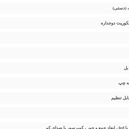
ری می‌دهد. این محصول مصرف انرژی بهینه‌ای دارد و برای استفاده م
 (دستی)
اشاره
نگهداری اقلام داخل می‌شود. طراحی درب شفاف نیز به جذابیت بصری
وریت دوجداره
تولید لوازم سرمایشی و خانگی است که با تکیه بر کیفیت، نوآوری و خد
ونه‌ای موفق از محصولات این برند است که با ترکیب طراحی کاربرمحور 
ا و مصرف انرژی بهینه هستید،
یخچال شوکیس 5 فوت ایستکول مدل 29580
فیت ساخت بالا، تجربه‌ای رضایت‌بخش را برای شما به همراه خواهد د
ه چپ
ر با صدای کم