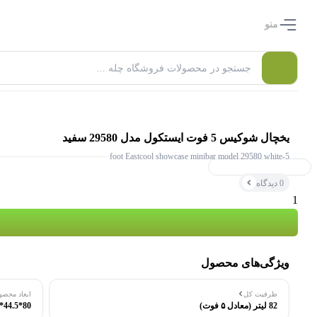
منو
یخچال شوکیس 5 فوت ایستکول مدل 29580 سفید
5-foot Eastcool showcase minibar model 29580 white
۰ بازدید در ۲۴ ساعت اخیر
0 دیدگاه
۰ خریدار در ۱ ماه اخیر
ویژگی‌های محصول
ظرفیت کل
ابعاد محصو
82 لیتر (معادل ۵ فوت)
80*44.5*52 سانتی متر