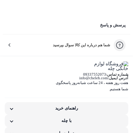
چرا راضی نبودید؟
پرسش و پاسخ
لطفاً دلیل نارضایتی‌تون رو انتخاب کنید تا خدمات بهتری بدیم.
شما هم درباره این کالا سوال بپرسید
کیفیت نامناسب کالا
بسته‌بندی نامناسب این کالا
شماره تماس:
09337552073
تفاوت کالای دریافتی با اطلاعات یا تصاویر
آدرس ایمیل:
info@cheleh.com
هفت روز هفته ، 24 ساعت شبانه‌روز پاسخگوی
شما هستیم.
غیر اصل بودن کالا
ناکافی بودن اطلاعات یا تصاویر
راهنمای خرید
نامناسب بودن قیمت نسبت به کیفیت
با چله
مشکلات گارانتی کالا