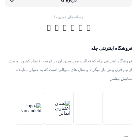
درباره ما
رسانه های خبری ما
فروشگاه اینترنتی چله
فروشگاه اینترنتی چله که فعالیت موسسین آن در عرصه اقتصاد کشور به بیش
از نیم قرن پیش باز میگردد و سال های متوالی است که به عنوان نماینده
انحصاری توزیع ، فروش انواع لوازم خانگی با برند های سامسونگ – سام –
نمایش بیشتر
هیمالیا – پارس – فیلور – پاکشوما – ایکش ویژن – تی سی ال – مولینکس – و
تک الکتریک در ایران فعالیت میکند .