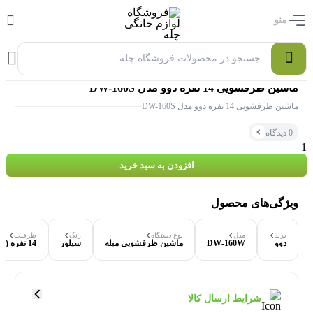
منو
0
ماشین ظرفشویی 14 نفره دوو مدل DW-160S
ماشین ظرفشویی 14 نفره دوو مدل DW-160S
0 دیدگاه
افزودن به سبد خرید
ویژگی‌های محصول
برند
مدل
نوع دستگاه
رنگ
ظرفیت
دوو
DW-160W
ماشین ظرفشویی مبله
سیلور
14 نفره (150 پارچه)
۰ بازدید در ۲۴ ساعت اخیر
۰ خریدار در ۱ ماه اخیر
شرایط ارسال کالا