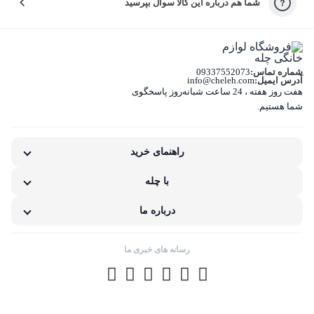
شما هم درباره این کالا سوال بپرسید
کیفیت نامناسب کالا
بسته‌بندی نامناسب این کالا
شماره تماس:
09337552073
تفاوت کالای دریافتی با اطلاعات یا تصاویر
آدرس ایمیل:
info@cheleh.com
هفت روز هفته ، 24 ساعت شبانه‌روز پاسخگوی
شما هستیم.
غیر اصل بودن کالا
ناکافی بودن اطلاعات یا تصاویر
راهنمای خرید
نامناسب بودن قیمت نسبت به کیفیت
با چله
مشکلات گارانتی کالا
درباره ما
رسانه های خبری ما