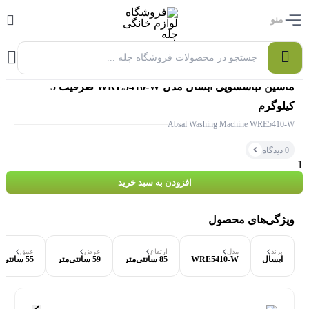
منو
0
ماشین لباسشویی آبسال مدل WRE5410-W ظرفیت 5
کیلوگرم
Absal Washing Machine WRE5410-W
0 دیدگاه
افزودن به سبد خرید
ویژگی‌های محصول
۰ بازدید در ۲۴ ساعت اخیر
برند
مدل
ارتفاع
عرض
عمق
آبسال
WRE5410-W
85 سانتی‌متر
59 سانتی‌متر
55 سانتی‌متر
۰ خریدار در ۱ ماه اخیر