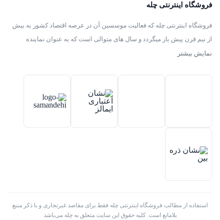
فروشگاه اینترنتی چله
فروشگاه اینترنتی چله که فعالیت موسسین آن در عرصه اقتصاد کشور به بیش
از نیم قرن پیش باز میگردد و سال های متوالی است که به عنوان نماینده
انحصاری توزیع ، فروش انواع لوازم خانگی با برند های سامسونگ – سام –
نمایش بیشتر
هیمالیا – پارس – فیلور – پاکشوما – ایکش ویژن – تی سی ال – مولینکس – و
تک الکتریک در ایران فعالیت میکند .
استفاده از مطالب فروشگاه اینترنتی چله فقط برای مقاصد غیرتجاری و با ذکر منبع
بلامانع است. کلیه حقوق این سایت متعلق به چله می‌باشد