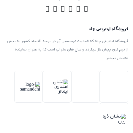
فروشگاه اینترنتی چله
فروشگاه اینترنتی چله که فعالیت موسسین آن در عرصه اقتصاد کشور به بیش
از نیم قرن پیش باز میگردد و سال های متوالی است که به عنوان نماینده
انحصاری توزیع ، فروش انواع لوازم خانگی با برند های سامسونگ – سام –
نمایش بیشتر
هیمالیا – پارس – فیلور – پاکشوما – ایکش ویژن – تی سی ال – مولینکس – و
تک الکتریک در ایران فعالیت میکند .