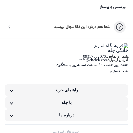
چرا راضی نبودید؟
پرسش و پاسخ
لطفاً دلیل نارضایتی‌تون رو انتخاب کنید تا خدمات بهتری بدیم.
شما هم درباره این کالا سوال بپرسید
کیفیت نامناسب کالا
بسته‌بندی نامناسب این کالا
شماره تماس:
09337552073
تفاوت کالای دریافتی با اطلاعات یا تصاویر
آدرس ایمیل:
info@cheleh.com
هفت روز هفته ، 24 ساعت شبانه‌روز پاسخگوی
غیر اصل بودن کالا
شما هستیم.
ناکافی بودن اطلاعات یا تصاویر
راهنمای خرید
نامناسب بودن قیمت نسبت به کیفیت
با چله
مشکلات گارانتی کالا
درباره ما
رسانه های خبری ما