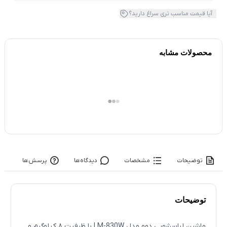
آیا قیمت مناسب تری سراغ دارید؟
محصولات مشابه
توضیحات
مشخصات
دیدگاه‌ها
پرسش‌ها
توضیحات
ماشین لباسشویی دوو مدل LM-830W با ظرفیت ۸ کیلوگرم و