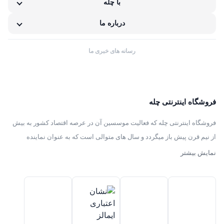
با چله
مشکلات گارانتی کالا
درباره ما
رسانه های خبری ما
فروشگاه اینترنتی چله
فروشگاه اینترنتی چله که فعالیت موسسین آن در عرصه اقتصاد کشور به بیش
از نیم قرن پیش باز میگردد و سال های متوالی است که به عنوان نماینده
انحصاری توزیع ، فروش انواع لوازم خانگی با برند های سامسونگ – سام –
نمایش بیشتر
هیمالیا – پارس – فیلور – پاکشوما – ایکش ویژن – تی سی ال – مولینکس – و
تک الکتریک در ایران فعالیت میکند .