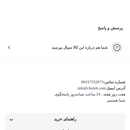
چرا راضی نبودید؟
پرسش و پاسخ
لطفاً دلیل نارضایتی‌تون رو انتخاب کنید تا خدمات بهتری بدیم.
شما هم درباره این کالا سوال بپرسید
کیفیت نامناسب کالا
بسته‌بندی نامناسب این کالا
تفاوت کالای دریافتی با اطلاعات یا تصاویر
شماره تماس:
09337552073
آدرس ایمیل:
info@cheleh.com
هفت روز هفته ، 24 ساعت شبانه‌روز پاسخگوی
غیر اصل بودن کالا
شما هستیم.
ناکافی بودن اطلاعات یا تصاویر
راهنمای خرید
نامناسب بودن قیمت نسبت به کیفیت