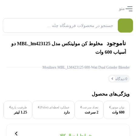
منو
0
ناموجود
مخلوط کن مولینکس مدل MBL_lm423125 دو
آسیاب 600 وات
Moulinex MBL_LM423125 600-Watt Dual Grinder Blender
0 دیدگاه
ویژگی‌های محصول
توان موتور
تعداد سرعت
عملکرد لحظه‌ای (Pulse)
ظرفیت پارچ
۰ بازدید در ۲۴ ساعت اخیر
600 وات
2 سرعت
دارد
1.25 لیتر
۰ خریدار در ۱ ماه اخیر
شرایط ارسال کالا