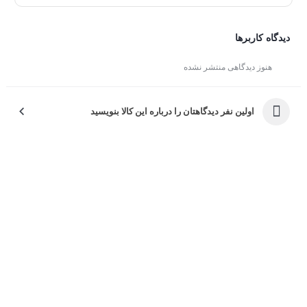
مجهز به رطوبت زدای مستقل
عدم وزش باد سرد در حالت گرمایش
دیدگاه کاربرها
طراحی زیبا، ایمن و عملکرد آرام و کم صدا
هنوز دیدگاهی منتشر نشده
دارای حالت خواب و روشن شدن مجدد خودکار
استفاده از گاز مبرد R410a دوستدار محیط زیست
اولین نفر دیدگاهتان را درباره این کالا بنویسید
دارای حافظه موقعیت دریچه کولر گازی و جهت وزش باد
دارای نمایشگر مخفی برای نمایش حالات مختلف دستگاه
صرفه جویی در مصرف انرژی با دارا بودن برچسب رده انرژی
A
جریان هوای هوشمند؛ هدایت هوای گرم به سمت کف و هوای
سرد به سمت سقف
مجهز به كمپرسور Rotary نوع T3 مناسب استفاده در مناطق
گرمسیری و معتدل