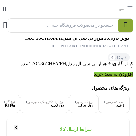
منو
0
کولر گازی36 هزار تی سی ال مدلTAC-36CHFA/FH
TCL SPLIT AIR CONDITIONER TAC-36CHFA/FH
0 دیدگاه
کولر گازی36 هزار تی سی ال مدلTAC-36CHFA/FH عدد
افزودن به سبد خرید
ویژگی‌های محصول
تعداد کمپرسور
نوع کمپرسور
نوع برد لاکترونیکی کمپرسور
نوع گاز
1 عدد
روتاری T3
دور ثابت
R410a
۰ بازدید در ۲۴ ساعت اخیر
۰ خریدار در ۱ ماه اخیر
شرایط ارسال کالا