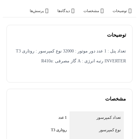
توضیحات
مشخصات
دیدگاه‌ها
پرسش‌ها
توضیحات
تعداد پنل : 1 عدد دور موتور : 32000 نوع کمپرسور : روتاری T3
INVERTER رتبه انرژی : A گاز مصرفی :R410a
کولر گازی36 هزار تی سی ال مدلTAC-36CHFA/FH
مشخصات
کولر گازی36 هزار تی سی ال مدلTAC-36CHFA/FH از جمله
کولرهای اسپلیت ایستاده نسل جدید برند TCL و محصول سال
تعداد کمپرسور
1 عدد
2024 است. کولر گازی36 هزار تی سی ال مدلTAC-
نوع کمپرسور
روتاری T3
36CHFA/FHبا عملکرد دوگانه سرمایش و گرمایش و ظرفیت