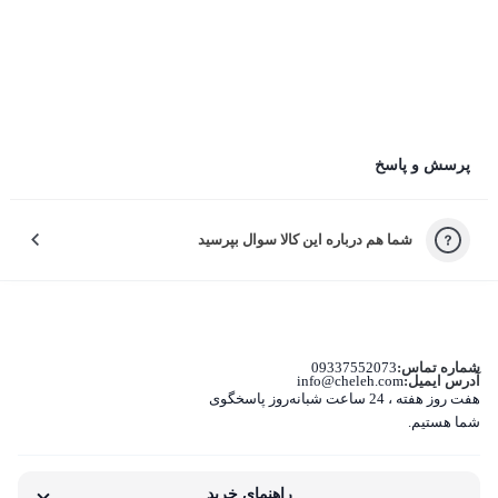
ثبت دیدگاه به معنی موافقت با قوانین چله است.
چرا راضی نبودید؟
پرسش و پاسخ
لطفاً دلیل نارضایتی‌تون رو انتخاب کنید تا خدمات بهتری بدیم.
شما هم درباره این کالا سوال بپرسید
کیفیت نامناسب کالا
بسته‌بندی نامناسب این کالا
تفاوت کالای دریافتی با اطلاعات یا تصاویر
شماره تماس:
09337552073
آدرس ایمیل:
info@cheleh.com
هفت روز هفته ، 24 ساعت شبانه‌روز پاسخگوی
غیر اصل بودن کالا
شما هستیم.
ناکافی بودن اطلاعات یا تصاویر
راهنمای خرید