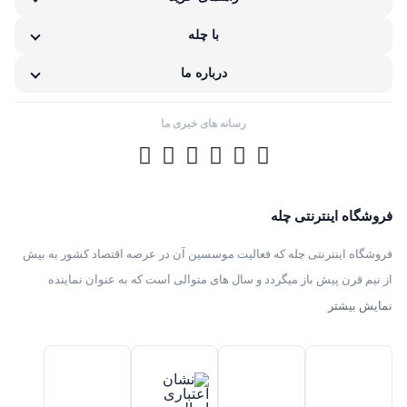
نامناسب بودن قیمت نسبت به کیفیت
با چله
مشکلات گارانتی کالا
درباره ما
رسانه های خبری ما
فروشگاه اینترنتی چله
فروشگاه اینترنتی چله که فعالیت موسسین آن در عرصه اقتصاد کشور به بیش
از نیم قرن پیش باز میگردد و سال های متوالی است که به عنوان نماینده
انحصاری توزیع ، فروش انواع لوازم خانگی با برند های سامسونگ – سام –
نمایش بیشتر
هیمالیا – پارس – فیلور – پاکشوما – ایکش ویژن – تی سی ال – مولینکس – و
تک الکتریک در ایران فعالیت میکند .