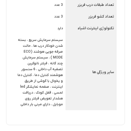
تعداد طبقات درب فریزر
3 عدد
این مدل هستند. همچنین، یخ‌ساز و آبسردکن اتوماتیک با
اتصال مستقیم به آب شهری از مزایای مهم این یخچال محسوب
تعداد کشو فریزر
3 عدد
می‌شوند.
تکنولوژی اینترنت اشیاء
دارد
کاربردها و قابلیت‌های مصرفی
سیستم سرمایش سریع ، بسته
این مدل با ظرفیت مناسب، کشوهای ویژه میوه و سبزیجات،
شدن خودکار درب ها ، حالت
صرفه جویی هوشند (ECO
گردش هوای یکنواخت و کنترل مستقل دمای یخچال و فریزر،
MODE ) ، سیستم سرمایش
گزینه‌ای عالی برای نگهداری بهداشتی و بلندمدت مواد غذایی
چند گانه ، فیلتر نانوکربن
تصفیه آب داخلی ، 6 سنسور
سایر ویژگی ها
است. استفاده روزانه از
یخچال ساید دوو
بسیار آسان است و
هوشمند کنترل دما ، کنترل دما
و یخچال با گوشی از طریق
طراحی کاربرپسند آن، تجربه‌ای حرفه‌ای و بی‌دردسر را برای
اینترنت ، صفحه نمایشگر led
خانواده‌ها فراهم می‌سازد.
لمسی ، قفل کودک ، دریافت
هشدار تعویض فیلتر روی
معرفی برند دوو
موبایل ، دارای مینی بار داخلی
دوو به عنوان یکی از برندهای شناخته‌شده در صنعت لوازم
خانگی، با تمرکز بر کیفیت ساخت، نوآوری در طراحی و پاسخ‌گویی
به نیازهای مصرف‌کنندگان، جایگاه ویژه‌ای در بازار ایران دارد.