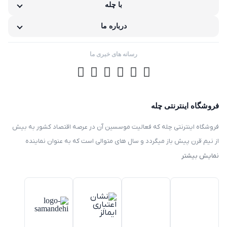
با چله
مشکلات گارانتی کالا
درباره ما
رسانه های خبری ما
فروشگاه اینترنتی چله
فروشگاه اینترنتی چله که فعالیت موسسین آن در عرصه اقتصاد کشور به بیش
از نیم قرن پیش باز میگردد و سال های متوالی است که به عنوان نماینده
انحصاری توزیع ، فروش انواع لوازم خانگی با برند های سامسونگ – سام –
نمایش بیشتر
هیمالیا – پارس – فیلور – پاکشوما – ایکش ویژن – تی سی ال – مولینکس – و
تک الکتریک در ایران فعالیت میکند .