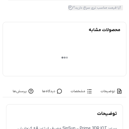
آیا قیمت مناسب تری سراغ دارید؟
محصولات مشابه
توضیحات
مشخصات
دیدگاه‌ها
پرسش‌ها
توضیحات
سری: SinSun – Prime 3DR IOT مصرف انرژی: A+ گنجایش