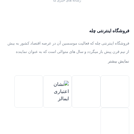
رسانه های خبری ما
فروشگاه اینترنتی چله
فروشگاه اینترنتی چله که فعالیت موسسین آن در عرصه اقتصاد کشور به بیش
از نیم قرن پیش باز میگردد و سال های متوالی است که به عنوان نماینده
انحصاری توزیع ، فروش انواع لوازم خانگی با برند های سامسونگ – سام –
نمایش بیشتر
هیمالیا – پارس – فیلور – پاکشوما – ایکش ویژن – تی سی ال – مولینکس – و
تک الکتریک در ایران فعالیت میکند .