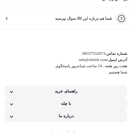
لطفاً دلیل نارضایتی‌تون رو انتخاب کنید تا خدمات بهتری بدیم.
شما هم درباره این کالا سوال بپرسید
کیفیت نامناسب کالا
بسته‌بندی نامناسب این کالا
تفاوت کالای دریافتی با اطلاعات یا تصاویر
شماره تماس:
09337552073
آدرس ایمیل:
info@cheleh.com
هفت روز هفته ، 24 ساعت شبانه‌روز پاسخگوی
غیر اصل بودن کالا
شما هستیم.
ناکافی بودن اطلاعات یا تصاویر
راهنمای خرید
نامناسب بودن قیمت نسبت به کیفیت
با چله
مشکلات گارانتی کالا
درباره ما