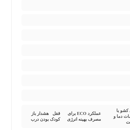
م سرمایش سریع (Quick Freeze)
مواد غذایی را در کم‌ترین
بهره‌گیری از تکنولوژی روز و استانداردهای بین‌المللی، محصولی
 کشو با
عملکرد ECO برای
قفل
هشدار باز
ات دما و
مصرف بهینه‌ انرژی
کودک
بودن درب
ت