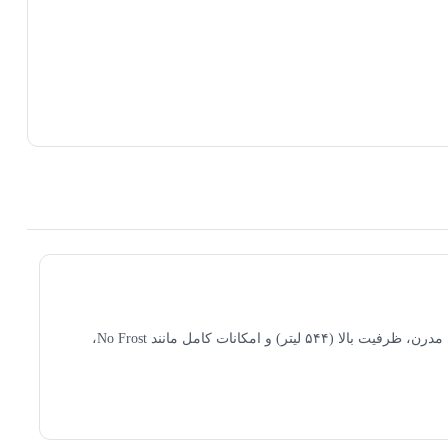
یخچال فریزر دیپوینت مدل DECCENT-S سیلور، یک گزینه‌ی عالی برای خانواده‌های پرجمعیت است که به دنبال یک یخچال ساید بای ساید با طراحی مدرن، ظرفیت بالا (۵۴۴ لیتر) و امکانات کامل مانند No Frost،