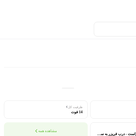
ظرفیت کل
14 فوت
مشاهده همه
درب یخچال به سمت راست - درب فریزر به سمت چپ