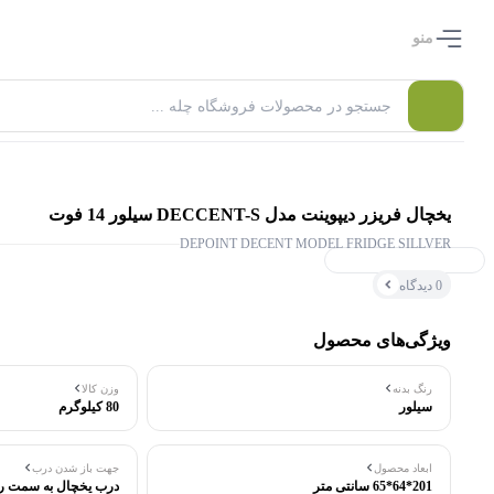
منو
یخچال فریزر دیپوینت مدل DECCENT-S سیلور 14 فوت
DEPOINT DECENT MODEL FRIDGE SILLVER
۰ بازدید در ۲۴ ساعت اخیر
0 دیدگاه
۰ خریدار در ۱ ماه اخیر
ویژگی‌های محصول
رنگ بدنه
وزن کالا
سیلور
80 کیلوگرم
ابعاد محصول
جهت باز شدن درب
201*64*65 سانتی متر