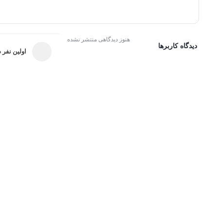
هنوز دیدگاهی منتشر نشده
دیدگاه کاربرها
اولین نفر د
ثبت امتیاز و دیدگاه
یخچال فریزر دیپوینت مدل DECCENT-S سیلور 14 فوت
عنوان دیدگاه:
متن دیدگاه:
*