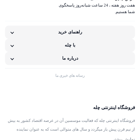
هفت روز هفته ، 24 ساعت شبانه‌روز پاسخگوی
غیر اصل بودن کالا
شما هستیم.
ناکافی بودن اطلاعات یا تصاویر
راهنمای خرید
نامناسب بودن قیمت نسبت به کیفیت
با چله
مشکلات گارانتی کالا
درباره ما
رسانه های خبری ما
فروشگاه اینترنتی چله
فروشگاه اینترنتی چله که فعالیت موسسین آن در عرصه اقتصاد کشور به بیش
از نیم قرن پیش باز میگردد و سال های متوالی است که به عنوان نماینده
انحصاری توزیع ، فروش انواع لوازم خانگی با برند های سامسونگ – سام –
نمایش بیشتر