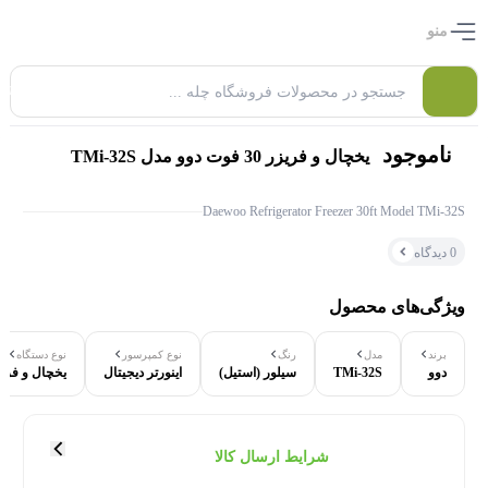
منو
0
ناموجود
یخچال و فریزر 30 فوت دوو مدل TMi-32S
Daewoo Refrigerator Freezer 30ft Model TMi-32S
0 دیدگاه
ویژگی‌های محصول
برند
مدل
رنگ
نوع کمپرسور
نوع دستگاه
دوو
TMi-32S
سیلور (استیل)
اینورتر دیجیتال
یخچال و فریزر بالا 
۰ بازدید در ۲۴ ساعت اخیر
۰ خریدار در ۱ ماه اخیر
شرایط ارسال کالا