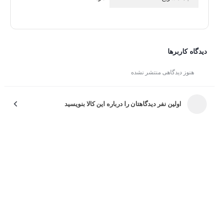
بزرگ است. این یخچال و فریزر با ظرفیت 572 لیتر و رتبه
مصرف انرژی +A، به شما امکان می‌دهد تا غذاها را به خوبی
حفظ کنید و از مصرف انرژی اضافی جلوگیری کنید.
دیدگاه کاربرها
هنوز دیدگاهی منتشر نشده
اولین نفر دیدگاهتان را درباره این کالا بنویسید