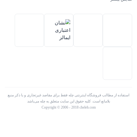
هیمالیا – پارس – فیلور – پاکشوما – ایکش ویژن – تی سی ال – مولینکس – و
تک الکتریک در ایران فعالیت میکند .
استفاده از مطالب فروشگاه اینترنتی چله فقط برای مقاصد غیرتجاری و با ذکر منبع
بلامانع است. کلیه حقوق این سایت متعلق به چله می‌باشد
Copyright © 2006 - 2018 cheleh.com