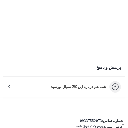
عملکرد باتری و مدت زمان شارژدهی چطور بود؟
کیفیت صدا در تماس و موسیقی چطور بود؟
ثبت دیدگاه
ثبت دیدگاه به معنی موافقت با قوانین چله است.
چرا راضی نبودید؟
پرسش و پاسخ
لطفاً دلیل نارضایتی‌تون رو انتخاب کنید تا خدمات بهتری بدیم.
شما هم درباره این کالا سوال بپرسید
کیفیت نامناسب کالا
بسته‌بندی نامناسب این کالا
تفاوت کالای دریافتی با اطلاعات یا تصاویر
شماره تماس:
09337552073
آدرس ایمیل:
info@cheleh.com