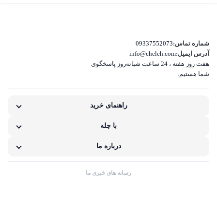
کیفیت نامناسب کالا
بسته‌بندی نامناسب این کالا
تفاوت کالای دریافتی با اطلاعات یا تصاویر
شماره تماس:
09337552073
آدرس ایمیل:
info@cheleh.com
هفت روز هفته ، 24 ساعت شبانه‌روز پاسخگوی
غیر اصل بودن کالا
شما هستیم.
ناکافی بودن اطلاعات یا تصاویر
راهنمای خرید
نامناسب بودن قیمت نسبت به کیفیت
با چله
مشکلات گارانتی کالا
درباره ما
رسانه های خبری ما