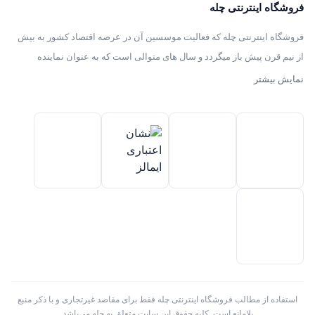
فروشگاه اینترنتی چله
فروشگاه اینترنتی چله که فعالیت موسسین آن در عرصه اقتصاد کشور به بیش
از نیم قرن پیش باز میگردد و سال های متوالی است که به عنوان نماینده
انحصاری توزیع ، فروش انواع لوازم خانگی با برند های سامسونگ – سام –
نمایش بیشتر
هیمالیا – پارس – فیلور – پاکشوما – ایکش ویژن – تی سی ال – مولینکس – و
تک الکتریک در ایران فعالیت میکند .
استفاده از مطالب فروشگاه اینترنتی چله فقط برای مقاصد غیرتجاری و با ذکر منبع
بلامانع است. کلیه حقوق این سایت متعلق به چله می‌باشد