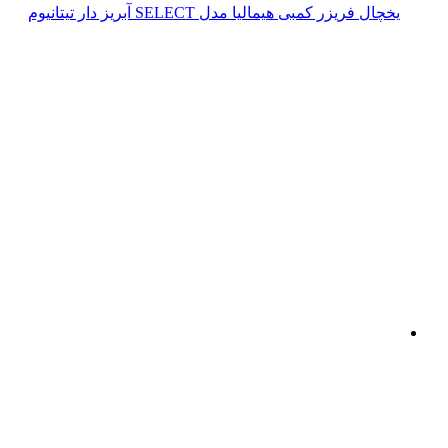
یخچال فریزر کمبی هیمالیا مدل SELECT آبریز دار تیتانیوم