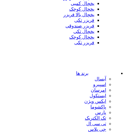
یخچال کمبی
یخچال کوچک
یخچال بالا فریزر
فریزر تکی
فریزر صندوقی
یخچال تکی
یخچال کوچک
فریزر تکی
برند ها
آبسال
اسپیرو
امرسان
ایستکول
ایکس ویژن
پاکشوما
پارس
تک الکتریک
تی سی ال
جی پلاس