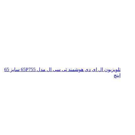
تلویزیون ال ای دی هوشمند تی سی ال مدل 65P755 سایز 65
اینچ