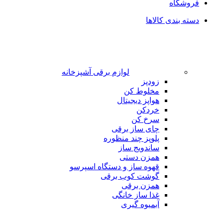
فروشگاه
دسته بندی کالاها
لوازم برقی آشپزخانه
زودپز
مخلوط کن
هواپز دیجیتال
خردکن
سرخ کن
چای ساز برقی
پلوپز چند منظوره
ساندویج ساز
همزن دستی
قهوه ساز و دستگاه اسپرسو
گوشت کوب برقی
همزن برقی
غذا ساز خانگی
آبمیوه گیری