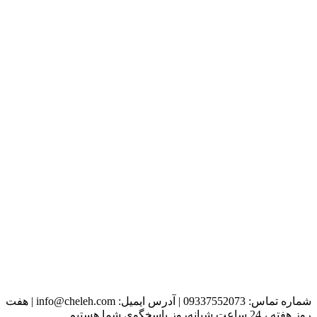
شماره تماس:
09337552073
|
آدرس ایمیل:
info@cheleh.com
|
هفت
روز هفته ، 24 ساعت شبانه‌روز پاسخگوی شما هستیم.