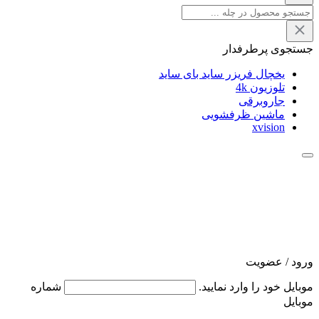
جستجوی پرطرفدار
یخچال فریزر ساید بای ساید
تلوزیون 4k
جاروبرقی
ماشین ظرفشویی
xvision
ورود / عضویت
موبایل خود را وارد نمایید.
شماره
موبایل