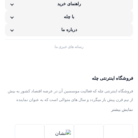
اینچ
راهنمای خرید
با چله
درباره ما
رسانه های خبری ما
فروشگاه اینترنتی چله
فروشگاه اینترنتی چله که فعالیت موسسین آن در عرصه اقتصاد کشور به بیش
از نیم قرن پیش باز میگردد و سال های متوالی است که به عنوان نماینده
انحصاری توزیع ، فروش انواع لوازم خانگی با برند های سامسونگ – سام –
نمایش بیشتر
هیمالیا – پارس – فیلور – پاکشوما – ایکش ویژن – تی سی ال – مولینکس – و
تک الکتریک در ایران فعالیت میکند .