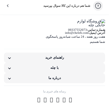
شما هم درباره این کالا سوال بپرسید
کیفیت نامناسب کالا
بسته‌بندی نامناسب این کالا
شماره تماس:
09337552073
تفاوت کالای دریافتی با اطلاعات یا تصاویر
آدرس ایمیل:
info@cheleh.com
هفت روز هفته ، 24 ساعت شبانه‌روز پاسخگوی
شما هستیم.
غیر اصل بودن کالا
ناکافی بودن اطلاعات یا تصاویر
راهنمای خرید
نامناسب بودن قیمت نسبت به کیفیت
با چله
مشکلات گارانتی کالا
درباره ما
رسانه های خبری ما