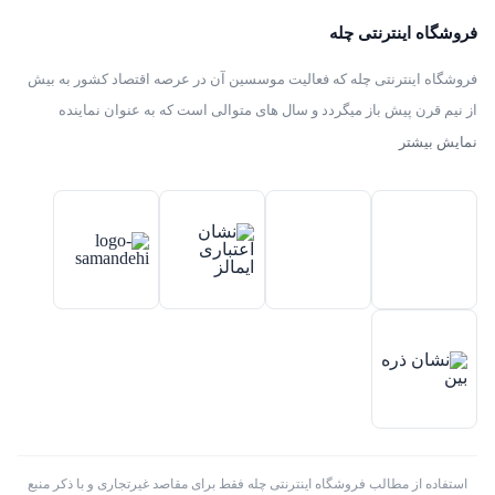
فروشگاه اینترنتی چله
فروشگاه اینترنتی چله که فعالیت موسسین آن در عرصه اقتصاد کشور به بیش
از نیم قرن پیش باز میگردد و سال های متوالی است که به عنوان نماینده
انحصاری توزیع ، فروش انواع لوازم خانگی با برند های سامسونگ – سام –
نمایش بیشتر
هیمالیا – پارس – فیلور – پاکشوما – ایکش ویژن – تی سی ال – مولینکس – و
تک الکتریک در ایران فعالیت میکند .
استفاده از مطالب فروشگاه اینترنتی چله فقط برای مقاصد غیرتجاری و با ذکر منبع