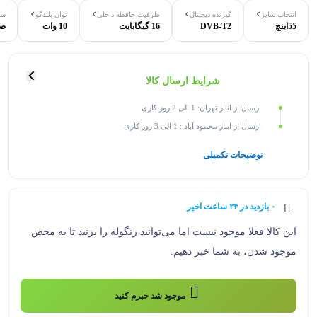
انتخاب سایز
گیرنده دیجیتال
ظرفیت حافظه داخلی
توان بلندگو
سا
55اینچ
DVB-T2
16 گیگابایت
10 وات
صدای استریو
شرایط ارسال کالا
ارسال از انبار تهران: 1 الی 2 روز کاری
ارسال از انبار محمود آباد : 1 الی 3 روز کاری
توضیحات تکمیلی
۰ بازدید در ۲۴ ساعت اخیر
۰ خریدار در ۱ ماه اخیر
این کالا فعلا موجود نیست اما می‌توانید زنگوله را بزنید تا به محض
موجود شدن، به شما خبر دهیم.
موجود شد خبرم کنید