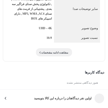
, تکنولوژی پخش صدای فراگیر سه
اختیارتان می گذارد. تلویزیون ایکس ویژن مدل 55XYU785 با 16
سایر توضیحات صدا
بعدی , پشتیبانی از فرمت های
گیگابایت حافظه داخلی و قابلیت WIFI Screen Mirror و اتصال به
صدای MP3, WMA ,AC4 , دارای
اسپیکر های BOX
گوشی موبایل و تبلت از طریق WIFI و Bluetooth یک محصول به
وضوح تصویر
UHD – 4K
روز است. قابلیت پخش…
نسبت تصویر
16:9
مشاهده ادامه مشخصات
دیدگاه کاربرها
هنوز دیدگاهی منتشر نشده
اولین نفر دیدگاهتان را درباره این کالا بنویسید