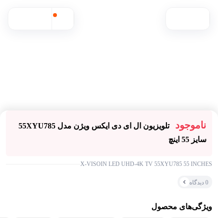
ناموجود
تلویزیون ال ای دی ایکس ویژن مدل 55XYU785
سایز 55 اینچ
۰ بازدید در ۲۴ ساعت اخیر
موجود شد خبرم بده
۰ خریدار در ۱ ماه اخیر
X-VISOIN LED UHD-4K TV 55XYU785 55 INCHES
0 دیدگاه
مقایسه محصول
ویژگی‌های محصول