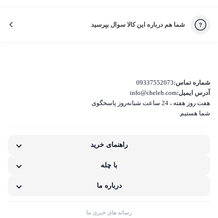
شما هم درباره این کالا سوال بپرسید
کیفیت نامناسب کالا
بسته‌بندی نامناسب این کالا
تفاوت کالای دریافتی با اطلاعات یا تصاویر
شماره تماس:
09337552073
آدرس ایمیل:
info@cheleh.com
هفت روز هفته ، 24 ساعت شبانه‌روز پاسخگوی
غیر اصل بودن کالا
شما هستیم.
ناکافی بودن اطلاعات یا تصاویر
راهنمای خرید
نامناسب بودن قیمت نسبت به کیفیت
با چله
مشکلات گارانتی کالا
درباره ما
رسانه های خبری ما