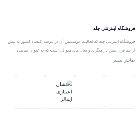
فروشگاه اینترنتی چله
فروشگاه اینترنتی چله که فعالیت موسسین آن در عرصه اقتصاد کشور به بیش
از نیم قرن پیش باز میگردد و سال های متوالی است که به عنوان نماینده
انحصاری توزیع ، فروش انواع لوازم خانگی با برند های سامسونگ – سام –
نمایش بیشتر
هیمالیا – پارس – فیلور – پاکشوما – ایکش ویژن – تی سی ال – مولینکس – و
تک الکتریک در ایران فعالیت میکند .