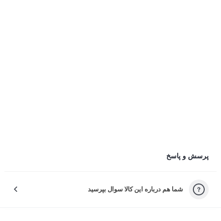
دیدگاه شما در صفحه محصول با نام کاربر نمایش داده می‌شود
کاربر پارس کالا
ارسال با نام شما
طراحی و راحتی در استفاده طولانی چطور بود؟
عملکرد باتری و مدت زمان شارژدهی چطور بود؟
کیفیت صدا در تماس و موسیقی چطور بود؟
ثبت دیدگاه
ثبت دیدگاه به معنی موافقت با قوانین چله است.
چرا راضی نبودید؟
پرسش و پاسخ
لطفاً دلیل نارضایتی‌تون رو انتخاب کنید تا خدمات بهتری بدیم.
شما هم درباره این کالا سوال بپرسید
کیفیت نامناسب کالا