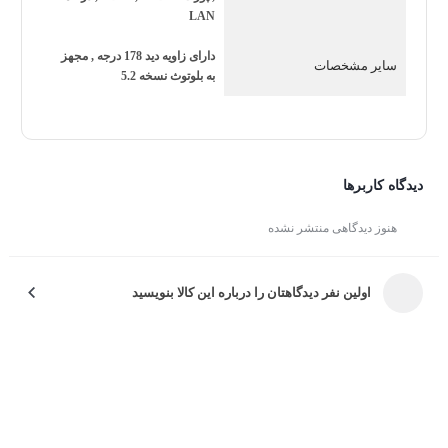
امکانات هوشمند و نرم‌افزاری
LAN
تلویزیون هوشمند تی سی ال 75P755
به سیستم‌عامل
Google
دارای زاویه دید 178 درجه , مجهز
سایر مشخصات
TV
مجهز است که دسترسی آسان به اپلیکیشن‌ها، شبکه‌های
به بلوتوث نسخه 5.2
اینترنتی و سرویس‌های پخش آنلاین مانند YouTube و Netflix را
فراهم می‌کند. پشتیبانی از دستیار صوتی گوگل و قابلیت کنترل
صوتی از دیگر ویژگی‌های این محصول است که استفاده از آن
دیدگاه کاربرها
را بسیار راحت‌تر می‌سازد. همچنین امکان اتصال به اینترنت از
هنوز دیدگاهی منتشر نشده
طریق Wi-Fi و پورت LAN، اتصال به گوشی هوشمند و
اشتراک‌گذاری محتوا نیز وجود دارد.
اولین نفر دیدگاهتان را درباره این کالا بنویسید
سیستم صوتی و کیفیت صدا
این تلویزیون دارای سیستم صوتی قدرتمند با فناوری
Dolby
Audio
است که صدایی فراگیر، واضح و باکیفیت را در اختیار
کاربر قرار می‌دهد. بلندگوهای استریو داخلی صدا را به‌صورت