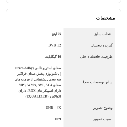
COMPOSITE ,LAN تکنولوژی صفحه : +HDR10
نقاط قوت :
مشخصات
درگاه های ارتباطی به روز
انتخاب سایز
75 اینچ
به روز رسانی تصویر و روشنایی مناسب
گیرنده دیجیتال
DVB-T2
پشنیبانی از +HDR10
ظرفیت حافظه داخلی
16 گیگابایت
روشنایی بالا
صدای استریو دالبی (stereo dolby
) , تکنولوژی پخش صدای فراگیر
سه بعدی , پشتیبانی از فرمت های
سایر توضیحات صدا
کیفیت تصویر فوق العاده
صدای MP3, WMA, AVI ,AC4
دارای اسپیکر های BOX , دارای
اکوالایزر (EQUALIZER)
اندازه بزرگ صفحه نمایش
وضوح تصویر
UHD – 4K
وضوح تصویر بالا
نسبت تصویر
16:9