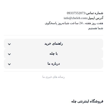
بسته‌بندی نامناسب این کالا
تفاوت کالای دریافتی با اطلاعات یا تصاویر
شماره تماس:
09337552073
آدرس ایمیل:
info@cheleh.com
هفت روز هفته ، 24 ساعت شبانه‌روز پاسخگوی
غیر اصل بودن کالا
شما هستیم.
ناکافی بودن اطلاعات یا تصاویر
راهنمای خرید
نامناسب بودن قیمت نسبت به کیفیت
با چله
مشکلات گارانتی کالا
درباره ما
رسانه های خبری ما
فروشگاه اینترنتی چله