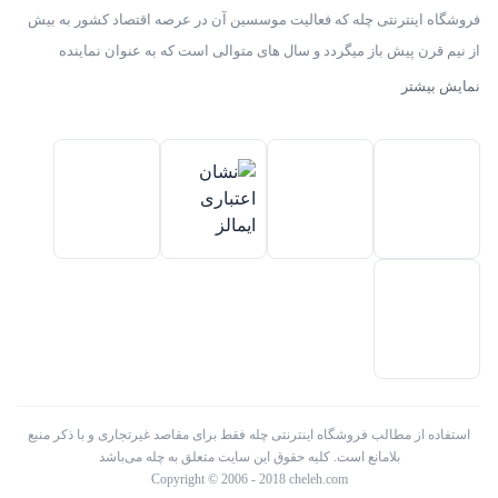
فروشگاه اینترنتی چله که فعالیت موسسین آن در عرصه اقتصاد کشور به بیش
از نیم قرن پیش باز میگردد و سال های متوالی است که به عنوان نماینده
انحصاری توزیع ، فروش انواع لوازم خانگی با برند های سامسونگ – سام –
نمایش بیشتر
هیمالیا – پارس – فیلور – پاکشوما – ایکش ویژن – تی سی ال – مولینکس – و
تک الکتریک در ایران فعالیت میکند .
استفاده از مطالب فروشگاه اینترنتی چله فقط برای مقاصد غیرتجاری و با ذکر منبع
بلامانع است. کلیه حقوق این سایت متعلق به چله می‌باشد
Copyright © 2006 - 2018 cheleh.com