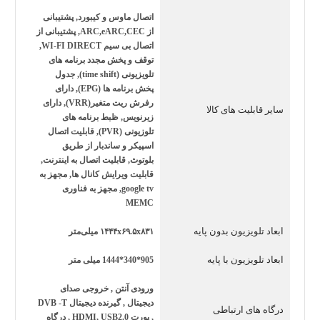
زیبایی، استحکام و پایداری بالایی نیز داشته باشد. ابعاد و
اتصال ماوس و کیبورد, پشتیبانی
طراحی این محصول به‌گونه‌ای است که برای سالن‌های بزرگ یا
از ARC,eARC,CEC, پشتیبانی از
اتصال بی سیم WI-FI DIRECT,
محیط‌هایی که نیاز به یک نمایشگر حرفه‌ای دارند، بسیار مناسب
توقف و پخش مجدد برنامه های
است.
تلویزیونی (time shift), جدول
پخش برنامه ها (EPG), دارای
رفرش ریت متغیر(VRR), دارای
سایر قابلیت های کالا
زیرنویس, ظبط برنامه های
ویژگی‌ها و امکانات تصویری
تلوزیونی (PVR), قابلیت اتصال
این تلویزیون با
رزولوشن 4
K UHD
و فناوری
HDR10
قادر
اسپیکر و ساندبار از طریق
بلوتوث, قابلیت اتصال به اینترنت,
است رنگ‌ها را با شفافیت و وضوح بالا نمایش دهد. همچنین
قابلیت ویرایش کانال ها, مجهز به
google tv, مجهز به فناوری
برخورداری از نرخ تازه‌سازی مناسب باعث می‌شود تصاویر
MEMC
سریع مانند مسابقات ورزشی و بازی‌های ویدئویی روان و بدون
ابعاد تلویزیون بدون پایه
۱۴۴۴x۶۹.۵x۸۳۱ میلی‌متر
تاری دیده شوند. فناوری
Dolby Vision
نیز کیفیت رنگ و
کنتراست را به سطح بالاتری ارتقا می‌دهد و تجربه تماشای
ابعاد تلویزیون با پایه
905*340*1444 میلی متر
سینمایی را برای کاربر فراهم می‌سازد.
ورودی آنتن , خروجی صدای
دیجیتال , گیرنده دیجیتال DVB -T
درگاه های ارتباطی
, پورت HDMI, USB2.0 , درگاه