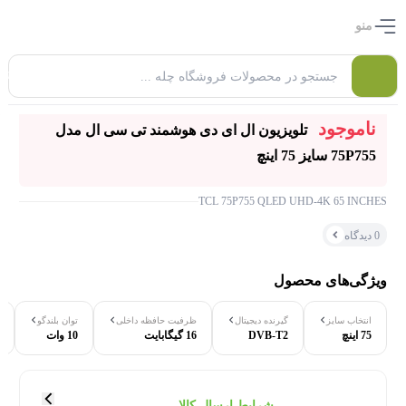
منو
0
ناموجود
تلویزیون ال ای دی هوشمند تی سی ال مدل
75P755 سایز 75 اینچ
TCL 75P755 QLED UHD-4K 65 INCHES
0 دیدگاه
ویژگی‌های محصول
انتخاب سایز
گیرنده دیجیتال
ظرفیت حافظه داخلی
توان بلندگو
۰ بازدید در ۲۴ ساعت اخیر
75 اینچ
DVB-T2
16 گیگابایت
10 وات
۰ خریدار در ۱ ماه اخیر
شرایط ارسال کالا