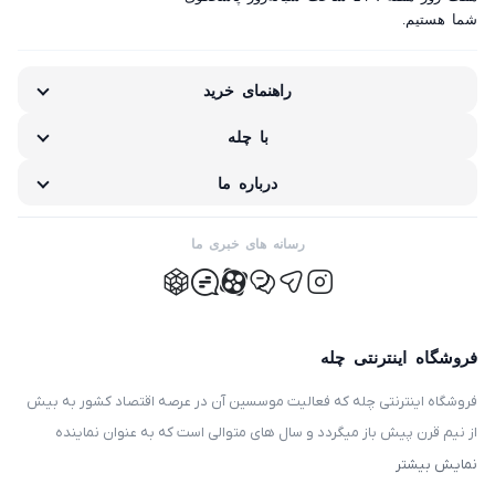
غیر اصل بودن کالا
شما هستیم.
ناکافی بودن اطلاعات یا تصاویر
راهنمای خرید
نامناسب بودن قیمت نسبت به کیفیت
با چله
مشکلات گارانتی کالا
درباره ما
رسانه های خبری ما
فروشگاه اینترنتی چله
فروشگاه اینترنتی چله که فعالیت موسسین آن در عرصه اقتصاد کشور به بیش
از نیم قرن پیش باز میگردد و سال های متوالی است که به عنوان نماینده
انحصاری توزیع ، فروش انواع لوازم خانگی با برند های سامسونگ – سام –
نمایش بیشتر
هیمالیا – پارس – فیلور – پاکشوما – ایکش ویژن – تی سی ال – مولینکس – و