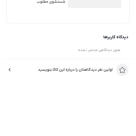
شستشوی مطلوب
ایران است که محصولات آن به دلیل دوام مناسب، طراحی
کاربردی و خدمات گسترده شناخته می‌شوند. ماشین لباسشویی
آبسال مدل WNU6510-S نیز با طراحی ساده، ظرفیت مناسب،
مصرف اقتصادی و عملکرد قابل اعتماد، یکی از گزینه‌های
دیدگاه کاربرها
مناسب برای خرید ماشین لباسشویی اتوماتیک محسوب
هنوز دیدگاهی منتشر نشده
می‌شود. اگر به دنبال یک دستگاه کم‌مصرف، کاربردی و مناسب
استفاده روزمره هستید، این مدل می‌تواند انتخابی هوشمندانه
اولین نفر دیدگاهتان را درباره این کالا بنویسید
برای شما باشد.