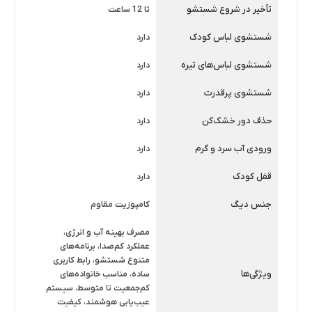
تأخیر در شروع شستشو
تا 12 ساعت
مناسب باعث می‌شود کاربر بتواند بهترین نتیجه را متناسب با
نوع لباس دریافت کند. همچنین پنل کنترلی ساده و کاربردی،
شستشوی لباس کودک
دارد
استفاده از دستگاه را برای تمامی اعضای خانواده آسان کرده
شستشوی لباس‌های تیره
دارد
است.
شستشوی پرقدرت
دارد
کاربردها و تجربه استفاده
حذف دور خشک‌کن
دارد
این مدل برای خانواده‌های کوچک، زوج‌های جوان، دانشجویان و
افرادی که به یک لباسشویی جمع‌وجور و کم‌مصرف نیاز دارند،
ورودی آب سرد و گرم
دارد
گزینه‌ای بسیار مناسب محسوب می‌شود. ظرفیت 6 کیلوگرمی
قفل کودک
دارد
آن برای شستشوی لباس‌های روزمره کافی است و مصرف بهینه
جنس دیگ
کامپوزیت مقاوم
انرژی باعث کاهش هزینه‌های ماهانه می‌شود. عملکرد ساده و
مصرف بهینه آب و انرژی،
قابل اعتماد دستگاه، استفاده روزانه را راحت و بدون دردسر
عملکرد کم‌صدا، برنامه‌های
می‌کند.
متنوع شستشو، رابط کاربری
ویژگی‌ها
ساده، مناسب خانواده‌های
معرفی برند و جمع‌بندی
کم‌جمعیت تا متوسط، سیستم
عیب‌یابی هوشمند، کیفیت
آبسال یکی از برندهای باسابقه و معتبر در صنعت لوازم خانگی