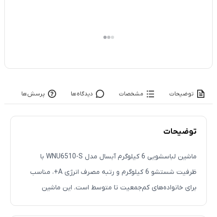
توضیحات
مشخصات
دیدگاه‌ها
پرسش‌ها
توضیحات
ماشین لباسشویی 6 کیلوگرم آبسال مدل WNU6510-S با
ظرفیت شستشو 6 کیلوگرم و رتبه مصرف انرژی A+، مناسب
برای خانواده‌های کم‌جمعیت تا متوسط است. این ماشین
لباسشویی دارای 15 برنامه شستشو، نمایشگر LED و قابلیت
معرفی محصول