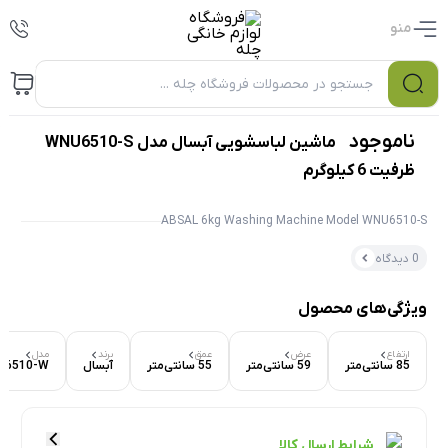
منو
0
ناموجود
ماشین لباسشویی آبسال مدل WNU6510-S
ظرفیت 6 کیلوگرم
ABSAL 6kg Washing Machine Model WNU6510-S
0 دیدگاه
ویژگی‌های محصول
ارتفاع
عرض
عمق
برند
مدل
۰ بازدید در ۲۴ ساعت اخیر
85 سانتی‌متر
59 سانتی‌متر
55 سانتی‌متر
آبسال
U6510-W
۰ خریدار در ۱ ماه اخیر
شرایط ارسال کالا