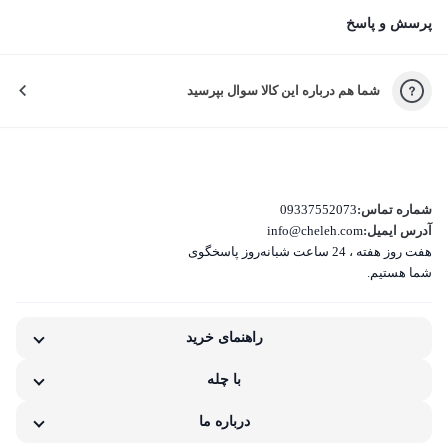
چرا راضی نبودید؟
پرسش و پاسخ
لطفاً دلیل نارضایتی‌تون رو انتخاب کنید تا خدمات بهتری بدیم.
شما هم درباره این کالا سوال بپرسید
کیفیت نامناسب کالا
بسته‌بندی نامناسب این کالا
تفاوت کالای دریافتی با اطلاعات یا تصاویر
شماره تماس:
09337552073
آدرس ایمیل:
info@cheleh.com
هفت روز هفته ، 24 ساعت شبانه‌روز پاسخگوی
غیر اصل بودن کالا
شما هستیم.
ناکافی بودن اطلاعات یا تصاویر
راهنمای خرید
نامناسب بودن قیمت نسبت به کیفیت
با چله
مشکلات گارانتی کالا
درباره ما