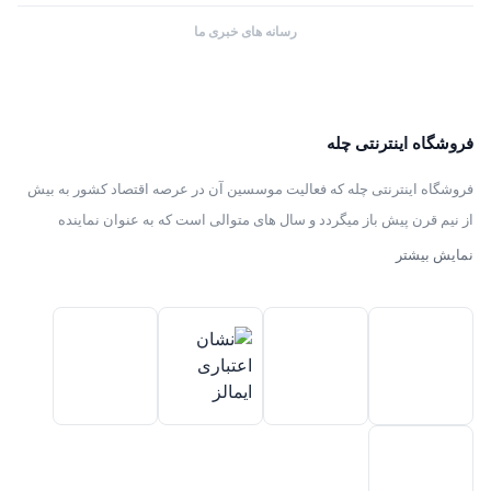
رسانه های خبری ما
فروشگاه اینترنتی چله
فروشگاه اینترنتی چله که فعالیت موسسین آن در عرصه اقتصاد کشور به بیش
از نیم قرن پیش باز میگردد و سال های متوالی است که به عنوان نماینده
انحصاری توزیع ، فروش انواع لوازم خانگی با برند های سامسونگ – سام –
نمایش بیشتر
هیمالیا – پارس – فیلور – پاکشوما – ایکش ویژن – تی سی ال – مولینکس – و
تک الکتریک در ایران فعالیت میکند .