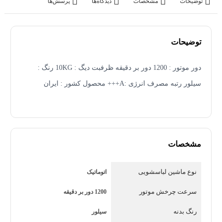
توضیحات
مشخصات
دیدگاه‌ها
پرسش‌ها
توضیحات
دور موتور : 1200 دور بر دقیقه ظرفبت دیگ : 10KG رنگ :
سیلور رتبه مصرف انرژی :A+++ محصول کشور : ایران
ماشین لباسشویی ایکس ویژن مدل TV102-ASD
مشخصات
سری ماشین لباسشویی TV از جدیدترین سری محصولات
ایکس ویژن است، که با عملکرد قوی، ویژگی‌های به‌روز و
نوع ماشین لباسشویی
اتوماتیک
تطابق با استانداردهای بین‌المللی، توجه مشتریان را به خود
سرعت چرخش موتور
1200 دور بر دقیقه
جلب می‌کند. ماشین لباسشویی ایکس ویژن مدل TV102-
رنگ بدنه
سیلور
AWD با موتور پیشرفته مجهز به تکنولوژی Direct Drive Inverter