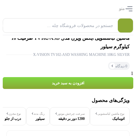
منو
0
ماشین لباسشویی ایکس ویژن مدل TV102-ASD ظرفیت 10
کیلوگرم سیلور
X-VISION TV102-ASD WASHING MACHINE 10KG SILVER
0 دیدگاه
افزودن به سبد خرید
ویژگی‌های محصول
۰ بازدید در ۲۴ ساعت اخیر
نوع ماشین لباسشویی
سرعت چرخش موتور
رنگ بدنه
نوع مخزن
اتوماتیک
1200 دور بر دقیقه
سیلور
درب از جلو
۰ خریدار در ۱ ماه اخیر