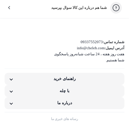
شما هم درباره این کالا سوال بپرسید
کیفیت نامناسب کالا
بسته‌بندی نامناسب این کالا
تفاوت کالای دریافتی با اطلاعات یا تصاویر
شماره تماس:
09337552073
آدرس ایمیل:
info@cheleh.com
هفت روز هفته ، 24 ساعت شبانه‌روز پاسخگوی
غیر اصل بودن کالا
شما هستیم.
ناکافی بودن اطلاعات یا تصاویر
راهنمای خرید
نامناسب بودن قیمت نسبت به کیفیت
با چله
مشکلات گارانتی کالا
درباره ما
رسانه های خبری ما