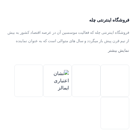
فروشگاه اینترنتی چله
فروشگاه اینترنتی چله که فعالیت موسسین آن در عرصه اقتصاد کشور به بیش
از نیم قرن پیش باز میگردد و سال های متوالی است که به عنوان نماینده
انحصاری توزیع ، فروش انواع لوازم خانگی با برند های سامسونگ – سام –
نمایش بیشتر
هیمالیا – پارس – فیلور – پاکشوما – ایکش ویژن – تی سی ال – مولینکس – و
تک الکتریک در ایران فعالیت میکند .