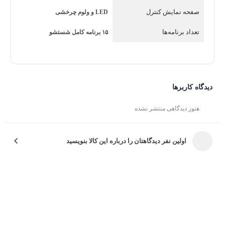
آن در طول استفاده می‌شود.
صفحه نمایش کنترل
LED و ولوم چرخشی
برند دوو
تعداد برنامه‌ها
۱۵ برنامه کامل شستشو
Daewoo
یکی از برندهای پیشرو در صنعت لوازم‌خانگی است که
همواره به نوآوری، کیفیت ساخت و رضایت مشتریان توجه
ویژه‌ای دارد.
مدل LM-840W
نیز یکی از محصولات
دیدگاه کاربرها
خوش‌ساخت این برند است که با طراحی حرفه‌ای، قابلیت‌های
کاربردی و پشتیبانی قوی، تجربه‌ای مطمئن و راحت را برای
هنوز دیدگاهی منتشر نشده
مصرف‌کننده به ارمغان می‌آورد.
اولین نفر دیدگاهتان را درباره این کالا بنویسید