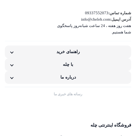
تفاوت کالای دریافتی با اطلاعات یا تصاویر
شماره تماس:
09337552073
آدرس ایمیل:
info@cheleh.com
هفت روز هفته ، 24 ساعت شبانه‌روز پاسخگوی
غیر اصل بودن کالا
شما هستیم.
ناکافی بودن اطلاعات یا تصاویر
راهنمای خرید
نامناسب بودن قیمت نسبت به کیفیت
با چله
مشکلات گارانتی کالا
درباره ما
رسانه های خبری ما
فروشگاه اینترنتی چله