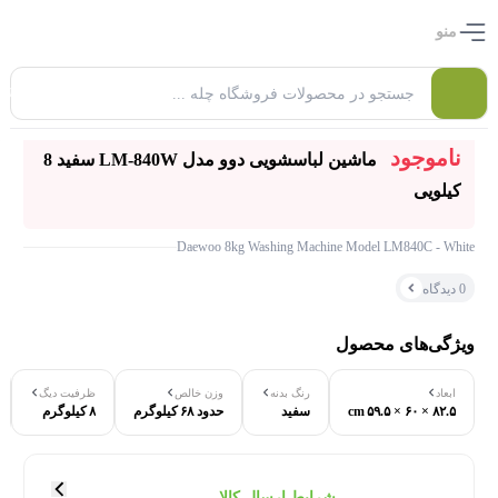
منو
0
ناموجود
ماشین لباسشویی دوو مدل LM-840W سفید 8
کیلویی
Daewoo 8kg Washing Machine Model LM840C - White
0 دیدگاه
ویژگی‌های محصول
ابعاد
رنگ بدنه
وزن خالص
ظرفیت دیگ
۰ بازدید در ۲۴ ساعت اخیر
۸۲.۵ × ۶۰ × ۵۹.۵ cm
سفید
حدود ۶۸ کیلوگرم
۸ کیلوگرم
۰ خریدار در ۱ ماه اخیر
شرایط ارسال کالا