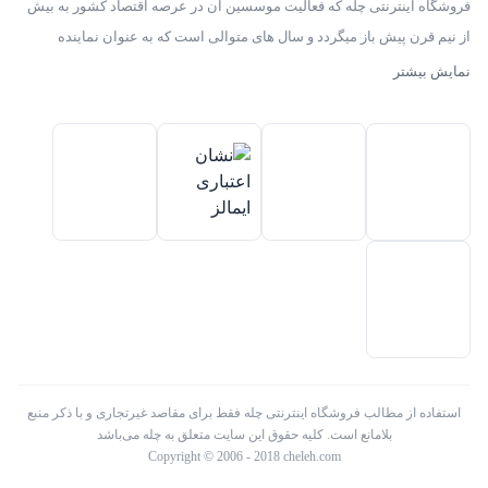
فروشگاه اینترنتی چله که فعالیت موسسین آن در عرصه اقتصاد کشور به بیش
از نیم قرن پیش باز میگردد و سال های متوالی است که به عنوان نماینده
انحصاری توزیع ، فروش انواع لوازم خانگی با برند های سامسونگ – سام –
نمایش بیشتر
هیمالیا – پارس – فیلور – پاکشوما – ایکش ویژن – تی سی ال – مولینکس – و
تک الکتریک در ایران فعالیت میکند .
استفاده از مطالب فروشگاه اینترنتی چله فقط برای مقاصد غیرتجاری و با ذکر منبع
بلامانع است. کلیه حقوق این سایت متعلق به چله می‌باشد
Copyright © 2006 - 2018 cheleh.com