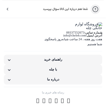
شما هم درباره این کالا سوال بپرسید
کیفیت نامناسب کالا
بسته‌بندی نامناسب این کالا
شماره تماس:
09337552073
تفاوت کالای دریافتی با اطلاعات یا تصاویر
آدرس ایمیل:
info@cheleh.com
هفت روز هفته ، 24 ساعت شبانه‌روز پاسخگوی
غیر اصل بودن کالا
شما هستیم.
ناکافی بودن اطلاعات یا تصاویر
راهنمای خرید
نامناسب بودن قیمت نسبت به کیفیت
با چله
مشکلات گارانتی کالا
درباره ما
رسانه های خبری ما