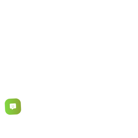
معرفی کوتاه
توضیحات
مشخصات
Nano‑Silver: ضدعفونی و حذف بو و باکتری‌ها
Bubble Soak (حباب‌ساز)
شستشوی سریع
اضافه کردن لباس در حین چرخه
شستشوی پاششی (Shower Jet Clean)
تاخیر در شروع تا ۲۴ ساعت
بالانس خودکار دیگ، کاهش لرزش و صدا
قفل کودک
سیستم آبکشی اضافه (+Extra Rinse)