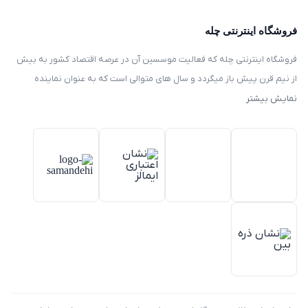
فروشگاه اینترنتی چله
فروشگاه اینترنتی چله که فعالیت موسسین آن در عرصه اقتصاد کشور به بیش
از نیم قرن پیش باز میگردد و سال های متوالی است که به عنوان نماینده
انحصاری توزیع ، فروش انواع لوازم خانگی با برند های سامسونگ – سام –
نمایش بیشتر
هیمالیا – پارس – فیلور – پاکشوما – ایکش ویژن – تی سی ال – مولینکس – و
تک الکتریک در ایران فعالیت میکند .