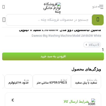
منو
0
ماشین لباسشویی دوو مدل LM-860W سفید 8 کیلویی
Daewoo 8kg Washing Machine Model LM-860W White
0 دیدگاه
افزودن به سبد خرید
ویژگی‌های محصول
رنگ بدنه
ابعاد
وزن
ج
سفید با پنل سفید
82.5*59.5*63 سانتی متر
حدود ۶۸ کیلوگرم
ا
۰ بازدید در ۲۴ ساعت اخیر
۰ خریدار در ۱ ماه اخیر
شرایط ارسال کالا