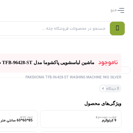
منو
ناموجود
ماشین لباسشویی پاکشوما مدل TFB-96428-ST ظرفیت 9 کیلوگرمی سیلور
۰ بازدید در ۲۴ ساعت اخیر
PAKSHOMA TFB-96428-ST WASHING MACHINE 9KG SILVER
۰ خریدار در ۱ ماه اخیر
0 دیدگاه
ویژگی‌های محصول
ظرفیت شوستشو
ابعاد کالا
9 کیلوگرم
85*60*60 سانتی متر