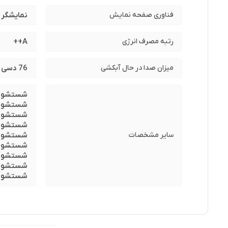
فناوری صفحه نمایش
نمایشگر لم
رتبه مصرف انرژی
A++
میزان صدا در حال آبکشی
76 دسی بل
شستشوی سریع ۵
شستشوی اق
شستشوی ا
شستشوی 
سایر مشخصات
شستشوی 
شستشوی 
شستشوی 
شستشوی 
شستشوی 