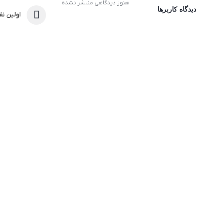
هنوز دیدگاهی منتشر نشده
دیدگاه کاربرها
اولین نفر
ثبت امتیاز و دیدگاه
ماشین لباسشویی پاکشوما مدل TFB-96428-ST ظرفیت 9 کیلوگرمی سیلور
عنوان دیدگاه:
متن دیدگاه:
*