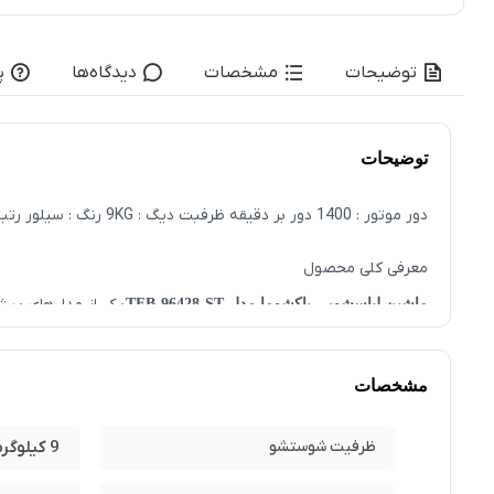
توضیحات
مشخصات
دیدگاه‌ها
پ
توضیحات
دور موتور : 1400 دور بر دقیقه ظرفبت دیگ : 9KG رنگ : سیلور رتبه مصرف انرژی :A++ محصول کشور : ایران
معرفی کلی محصول
یکی از مدل‌های پیشر
ماشین لباسشویی پاکشوما مدل TFB-96428-ST
شست‌وشوی حرفه‌ای هستند، انتخابی بسیار مناسب به شمار می‌رود. ا
طراحی ظاهری و ظرفیت شست‌وشو
مشخصات
یک نوبت مناسب است، که به‌ویژه در خانواده‌های 4 نفره به بالا بسیار کاربردی خواهد بود. همچنین دیگ الماسه ضدچروک، باعث افزایش عمر پارچه‌ها می‌شود.
ظرفیت شوستشو
9 کیلوگرم
امکانات و برنامه‌های شست‌وشو