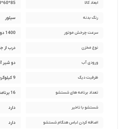
ابعاد کالا
85*60*60 سانتی متر
ماشین لباسشویی پاکشوما مدل TFB-96428-ST
شست‌وشوی لباس‌های پشمی است. این مدل همچنین از قابلیت تنظیم دمای آب تا 90 درجه و تنظیم سرعت چرخش تا 1400 دور در دقیقه پشتیبانی می‌کند که عملکرد شست
رنگ بدنه
سیلور
مصرف انرژی و صدای کم
سرعت چرخش موتور
1400 دور بر دقیقه
به مدل‌های معمولی دارد. این ویژگی استفاده از ماشین را در هر زمان 
نوع مخزن
درب از جل
کیفیت ساخت و برند تولیدکننده
پاکشوما
ورودی آب
دو شیر آ
دقیق و پشتیبانی خدمات پس از فروش گسترده، گزینه‌ای مطمئن برا
ظرفیت دیگ
9 کیلوگرم
جمع‌بندی و پیشنهاد نهایی
اگر به دنبال خرید یک
ماشین لباسشویی با ظرفیت بالا، طراحی مدرن
تعداد برنامه های شستشو
16 برنامه شستشو + 5 برنامه کمکی
است. این دستگاه برای شست‌وشوی روزانه و حتی حجم‌های سنگین لباس
شستشو با تاخیر
دارد
اضافه کردن لباس هنگام شستشو
دارد