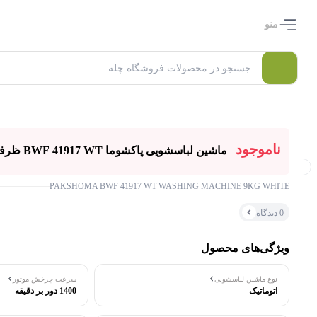
منو
ناموجود
ماشین لباسشویی پاکشوما BWF 41917 WT ظرفیت 9 کیلوگرم سفید
۰ بازدید در ۲۴ ساعت اخیر
PAKSHOMA BWF 41917 WT WASHING MACHINE 9KG WHITE
۰ خریدار در ۱ ماه اخیر
0 دیدگاه
ویژگی‌های محصول
نوع ماشین لباسشویی
سرعت چرخش موتور
اتوماتیک
1400 دور بر دقیقه