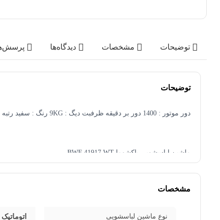
توضیحات
مشخصات
دیدگاه‌ها
پرسش‌ه
توضیحات
دور موتور : 1400 دور بر دقیقه ظرفبت دیگ : 9KG رنگ : سفید رتبه مصرف انرژی :A+++ محصول کشور : ایران
ماشین لباسشویی پاکشوما BWF 41917 WT
زمانی شستن لباس‌ها تنها نمایانگر تمیزی و پاکیزگی بود، اما در دن
مشخصات
مهم در خرید یک ماشین لباسشویی نیست؛ چراکه ظاهر ماشین لباسشو
نوع ماشین لباسشویی
اتوماتیک