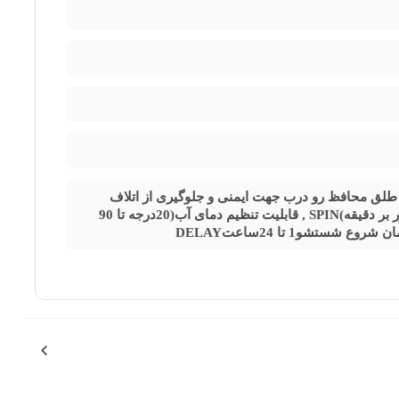
لق محافظ رو درب جهت ایمنی و جلوگیری از اتلاف
انرژی , برنامه شستشوی خودکار دیگ , تنظیم سرعت دور خشک کن(600 تا 1400دور بر دقیقه)SPIN , قابلیت تنظیم دمای آب(20درجه تا 90