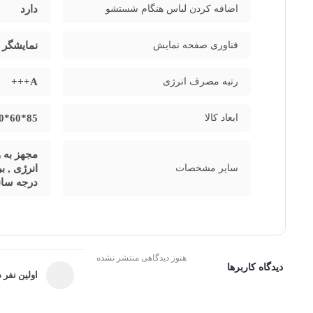
اضافه کردن لباس هنگام شستشو
دارد
که نورسیده دارند بسیار کاربردی خواهد بود.
فناوری صفحه نمایش
نمایشگر LED
رتبه مصرف انرژی
A+++
ابعاد کالا
85*60*60 سانتی متر
مجهز به 
سایر مشخصات
درجه سانتیگراد) , قا
هنوز دیدگاهی منتشر نشده
دیدگاه کاربرها
اولین نفر د