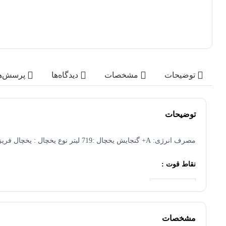
توضیحات
مشخصات
دیدگاه‌ها
پرسش‌ه
توضیحات
مصرف انرژی: A+ گنجایش یخچال :719 لیتر نوع یخچال : یخچال فریزر دوقلو محصول کشور : ایران رنگ : سیاور وزن محصول : 115 کیلوگرم
نقاط قوت :
نمایشگر لمسی
مشخصات
مصرف برق مناسب