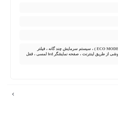
سیستم سرمایش سریع ، بسته شدن خودکار درب ها ، حالت صرفه جویی هوشند (ECO MODE ) ، سیستم سرمایش چند گانه ، فیلتر
نانوکربن تصفیه آب داخلی ، 6 سنسور هوشمند کنترل دما ، کنترل دما و یخچال با گوشی از طریق اینترنت ، صفحه نمایشگر led لمسی ، قفل