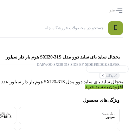
منو
یخچال ساید بای ساید دوو مدل SXI20-31S هوم بار دار سیلور
DAEWOO SXI20-31S SIDE BY SIDE FRIDGE SILVER
۰ بازدید در ۲۴ ساعت اخیر
0 دیدگاه
۰ خریدار در ۱ ماه اخیر
یخچال ساید بای ساید دوو مدل SXI20-31S هوم بار دار سیلور عدد
افزودن به سبد خرید
ویژگی‌های محصول
رنگ بدنه
ابعاد کالا
سیلور
181.6*92*92 سانتی متر