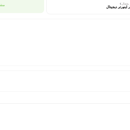
 یخچال
مشا
اینورتر دیجیتال