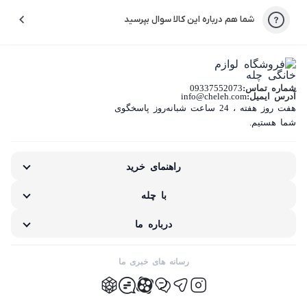
شما هم درباره این کالا سوال بپرسید
کیفیت نامناسب کالا
بسته‌بندی نامناسب این کالا
شماره تماس:
09337552073
تفاوت کالای دریافتی با اطلاعات یا تصاویر
آدرس ایمیل:
info@cheleh.com
هفت روز هفته ، 24 ساعت شبانه‌روز پاسخگوی
غیر اصل بودن کالا
شما هستیم.
ناکافی بودن اطلاعات یا تصاویر
راهنمای خرید
نامناسب بودن قیمت نسبت به کیفیت
با چله
مشکلات گارانتی کالا
درباره ما
رسانه های خبری ما