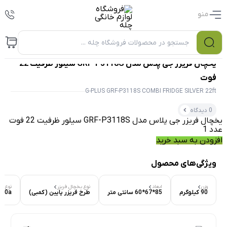
منو
0
یخچال فریزر جی پلاس مدل GRF-P3118S سیلور ظرفیت 22
فوت
G-PLUS GRF-P3118S COMBI FRIDGE SILVER 22ft
0 دیدگاه
یخچال فریزر جی پلاس مدل GRF-P3118S سیلور ظرفیت 22 فوت
عدد
افزودن به سبد خرید
ویژگی‌های محصول
۰ بازدید در ۲۴ ساعت اخیر
وزن
ابعاد
نوع یخچال فریزر
نوع گا
90 کیلوگرم
85*67*60 سانتی متر
طرح فریزر پایین (کمبی)
600a
۰ خریدار در ۱ ماه اخیر