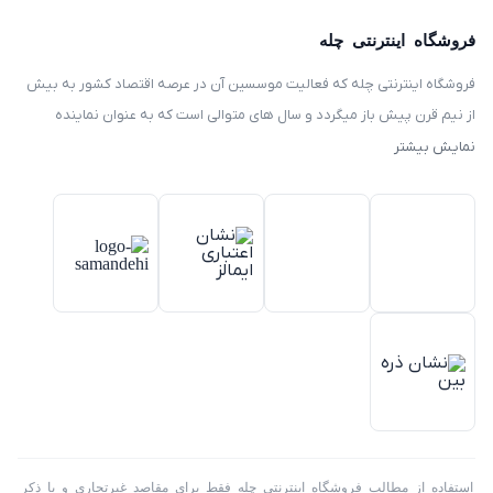
فروشگاه اینترنتی چله
فروشگاه اینترنتی چله که فعالیت موسسین آن در عرصه اقتصاد کشور به بیش
از نیم قرن پیش باز میگردد و سال های متوالی است که به عنوان نماینده
انحصاری توزیع ، فروش انواع لوازم خانگی با برند های سامسونگ – سام –
نمایش بیشتر
هیمالیا – پارس – فیلور – پاکشوما – ایکش ویژن – تی سی ال – مولینکس – و
تک الکتریک در ایران فعالیت میکند .
استفاده از مطالب فروشگاه اینترنتی چله فقط برای مقاصد غیرتجاری و با ذکر