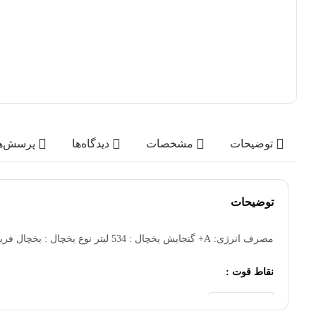
توضیحات
مشخصات
دیدگاه‌ها
پرسش‌ه
توضیحات
مصرف انرژی: A+ گنجایش یخچال : 534 لیتر نوع یخچال : یخچال فریزر بالا محصول کشور : ایران رنگ : استیل وزن محصول : 87 کیلوگرم
نقاط قوت :
نمایشگر لمسی