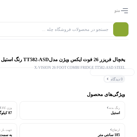
منو
یخچال فریزر 26 فوت ایکس ویژن مدلTT582-ASD رنگ استیل
X-VISION 26 FOOT COMBI FRIDGE TT582-ASD STEEL
۰ بازدید در ۲۴ ساعت اخیر
0 دیدگاه
۰ خریدار در ۱ ماه اخیر
ویژگی‌های محصول
رنگ بدنه
وزن کالا
استیل
87 کیلوگرم
ارتفاع
جهت باز 
185 سانتی متر
به سمت