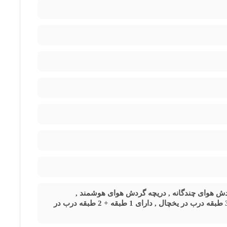
یی تازه را به کاربران ارائه می‌دهد.
این یخچال و فریزر از نوع نوفراست، به معنای عدم نیاز به برفک‌زدایی است که از تجمع برفک جلوگیری می‌کند. یخچال فریزر 26 فوت ایکس ویژن مدلTT582-ASD همچنین به سیستم گردش هوای چندگانه مجهز
باز ماندن درب، از دیگر امکانات این مدل محسوب می‌شود که کار با
‌کند. این ویژگی باعث بهبود عملکرد دستگاه و کاهش نیاز به تمیزکاری‌های مکرر می‌شود.
یتری , فریزر 139 لیتری , میزان صدا 43 دسیبل , گاز مبرد R600a , گردش هوای چندگانه , دریچه گردش هوای هوشمند ,
کندانسور مخفی, کشوهای جادار با قابلیت حفظ رطوبت , دارای 3 طبقه، 2 کشو و 3 طبقه درب در یخچال , دارای 1 طبقه + 2 طبقه درب در