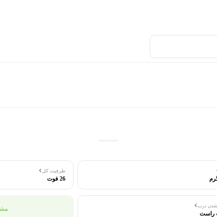
ظرفیت کل
26 فوت
شدن درب
مشا
 راست