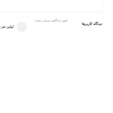
هنوز دیدگاهی منتشر نشده
دیدگاه کاربرها
اولین نفر د
ثبت امتیاز و دیدگاه
یخچال فریزر 26 فوت ایکس ویژن مدلTT582-ASD رنگ استیل
عنوان دیدگاه:
متن دیدگاه:
*