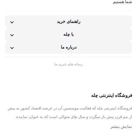
شما هستیم.
ناکافی بودن اطلاعات یا تصاویر
راهنمای خرید
نامناسب بودن قیمت نسبت به کیفیت
با چله
مشکلات گارانتی کالا
درباره ما
رسانه های خبری ما
فروشگاه اینترنتی چله
فروشگاه اینترنتی چله که فعالیت موسسین آن در عرصه اقتصاد کشور به بیش
از نیم قرن پیش باز میگردد و سال های متوالی است که به عنوان نماینده
انحصاری توزیع ، فروش انواع لوازم خانگی با برند های سامسونگ – سام –
نمایش بیشتر
هیمالیا – پارس – فیلور – پاکشوما – ایکش ویژن – تی سی ال – مولینکس – و