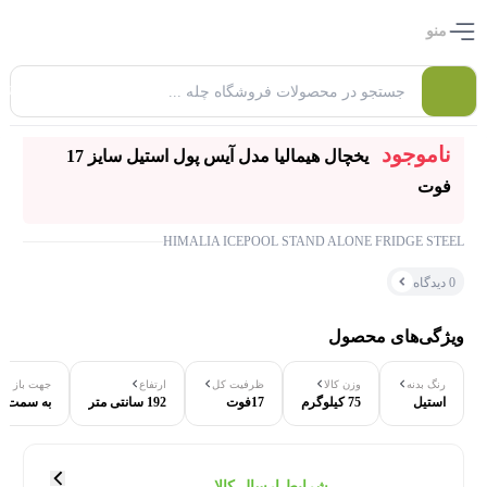
منو
0
ناموجود
یخچال هیمالیا مدل آیس پول استیل سایز 17
فوت
HIMALIA ICEPOOL STAND ALONE FRIDGE STEEL
0 دیدگاه
ویژگی‌های محصول
رنگ بدنه
وزن کالا
ظرفیت کل
ارتفاع
جهت باز ش
۰ بازدید در ۲۴ ساعت اخیر
استیل
75 کیلوگرم
17فوت
192 سانتی متر
به سمت 
۰ خریدار در ۱ ماه اخیر
شرایط ارسال کالا