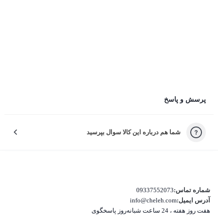
کیفیت صدا در تماس و موسیقی چطور بود؟
ثبت دیدگاه
ثبت دیدگاه به معنی موافقت با قوانین چله است.
چرا راضی نبودید؟
پرسش و پاسخ
لطفاً دلیل نارضایتی‌تون رو انتخاب کنید تا خدمات بهتری بدیم.
شما هم درباره این کالا سوال بپرسید
کیفیت نامناسب کالا
بسته‌بندی نامناسب این کالا
تفاوت کالای دریافتی با اطلاعات یا تصاویر
شماره تماس:
09337552073
آدرس ایمیل:
info@cheleh.com
هفت روز هفته ، 24 ساعت شبانه‌روز پاسخگوی
غیر اصل بودن کالا