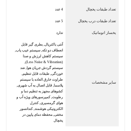
این محصول
ظرفیت 17 فوت
دارد که برای خانواده‌های
تعداد طبقات یخچال
4 عدد
پرجمعیت ایده‌آل است. طبقات شیشه‌ای نشکن آن از نوع
تمپر
شده
هستند که در برابر ضربه و ترک‌خوردگی مقاومت بالایی
تعداد طبقات درب یخچال
5 عدد
دارند. کشوهای
Fresh Zone
(منطقه تازه) با کنترل رطوبت،
یخساز اتوماتیک
ندارد
شرایط ایده‌آلی برای نگهداری طولانی‌مدت میوه و سبزیجات
آنتی باکتریال, بطری گیر قابل
فراهم می‌کنند و از خشک شدن یا فساد زودهنگام آنها جلوگیری
انعطاف دو تکه, سیستم عیب یاب,
سیستم کاهش لرزش و صدا
می‌نمایند.
(Less Noise & Vibration),
فناوری نوفراست و خنک‌کننده قدرتمند
سیستم گردش جریان هوا, ضد
خوردگی, طبقات قابل تنظیم,
یخچال هیمالیا آیس پول مجهز به
سیستم نوفراست (No
طراوت خارق العاده با سیستم
سایر مشخصات
Frost)
پلاسما, قابل اتصال به آب شهری,
در هر دو بخش یخچال و فریزر است؛ یعنی دیگر خبری از
کشوهای مجهز به تنظیم دما و
یخ‌زدایی دستی و دردسرهای آن نیست. هوای سرد به طور
رطوبت, کمپرسورهای ویژه آب و
هوای گرمسیری, کنترل
یکنواخت در تمام طبقات پخش می‌شود و از بوی نامطبوع ناشی
الکترونیکی هوشمند, کندانسور
از ترکیب مواد غذایی جلوگیری می‌کند. این دستگاه همچنین
مخفی, محفظه دمای پایین در
یخچال
از
گاز مبرد R600a
دوستدار محیط زیست بهره می‌برد که