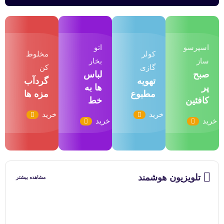
اسپرسو
اتو
کولر
مخلوط
ساز
بخار
گازی
کن
صبح
لباس
تهویه
گردآب
پر
ها به
مطبوع
مزه ها
کافئین
خط
خرید
خرید
خرید
خرید
تلویزیون هوشمند
مشاهده بیشتر