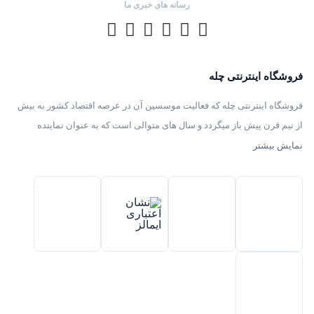
رسانه های خبری ما
فروشگاه اینترنتی چله
فروشگاه اینترنتی چله که فعالیت موسسین آن در عرصه اقتصاد کشور به بیش
از نیم قرن پیش باز میگردد و سال های متوالی است که به عنوان نماینده
انحصاری توزیع ، فروش انواع لوازم خانگی با برند های سامسونگ – سام –
نمایش بیشتر
هیمالیا – پارس – فیلور – پاکشوما – ایکش ویژن – تی سی ال – مولینکس – و
تک الکتریک در ایران فعالیت میکند .