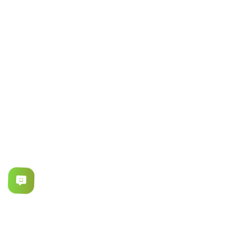
ورود / عضویت
موبایل خود را وارد نمایید.
ورود / عضویت
با ورود و یا ثبت نام در سایت شما استفاده از سرویس های سایت و قوانین حریم
خصوصی آن را می‌پذیرید.