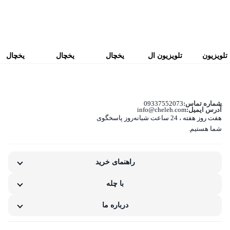
تلویزیون
تلویزیون ال
یخچال
یخچال
یخچال
4K تی سی
ای دی
فریزر
فریزر
فریزر
ال مدل
هوشمند تی
کمبی
کمبی
کمبی
شماره تماس:
09337552073
55P655
سی ال
هیمالیا مدل
هیمالیا مدل
هیمالیا مدل
آدرس ایمیل:
info@cheleh.com
هفت روز هفته ، 24 ساعت شبانه‌روز پاسخگوی
سایز 55
مدل
SELECT
SELECT
پنج کاره –
شما هستیم.
اینچ
65P755
آبریز دار
سفید آبریز
آبسردکن
سایز 65
تیتانیوم
دار
دار سفید
راهنمای خرید
اینچ
با چله
درباره ما