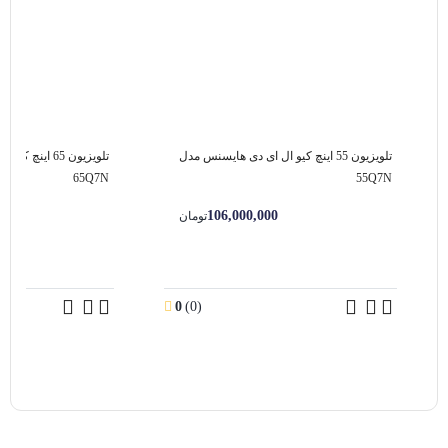
تلویزیون 55 اینچ کیو ال ای دی هایسنس مدل
تلویزیون 65 ای
65Q7N
55Q7N
106,000,000
تومان
0
(0)