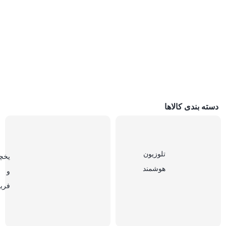
دسته بندی کالاها
تلوزیون
یخچ
هوشمند
و
فری