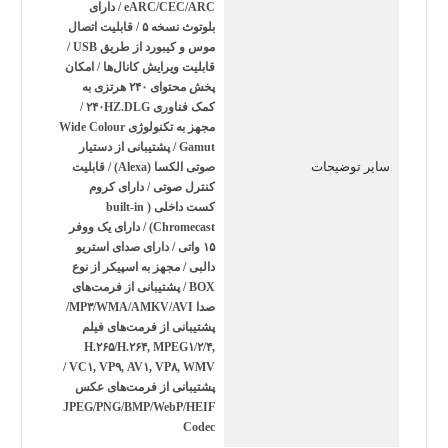
eARC/CEC/ARC / دارای
بلوتوث نسخه ۵ / قابلیت اتصال
موس و کیبورد از طریق USB /
قابلیت ویرایش کانال‌ها / امکان
پخش محتوای ۲۴۰ هرتزی به
کمک فناوری ۲۴۰HZ.DLG /
مجهز به تکنولوژی Wide Colour
Gamut / پشتیبانی از دستیار
سایر توضیحات
صوتی الکسا (Alexa) / قابلیت
کنترل صوتی / دارای کروم
کست داخلی ( built-in
Chromecast) / دارای یک ووفر
۱۵ واتی / دارای صدای استریو
دالبی / مجهز به اسپیکر از نوع
BOX / پشتیبانی از فرمت‌های
صدا MP۳/WMA/AMKV/AVI/
پشتیبانی از فرمت‌های فیلم
H.۲۶۵/H.۲۶۴, MPEG۱/۲/۴,
VC۱, VP۹, AV۱, VP۸, WMV /
پشتیبانی از فرمت‌های عکس
JPEG/PNG/BMP/WebP/HEIF
Codec