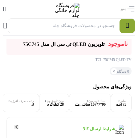
منو
0
ناموجود
تلویزیون QLED تی سی ال مدل 75C745
TCL 75C745 QLED TV
0 دیدگاه
ویژگی‌های محصول
سایز
ابعاد تلویزیون
وزن تلویزیون
رتبه مصرف انرژی
75 اینچ
96*7*167 سانتی متر
28 کیلوگرم
B
۰ بازدید در ۲۴ ساعت اخیر
۰ خریدار در ۱ ماه اخیر
شرایط ارسال کالا