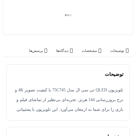
توضیحات
مشخصات
دیدگاه‌ها
پرسش‌ها
توضیحات
تلویزیون QLED تی سی ال مدل 75C745 با کیفیت تصویر 4K و
نرخ بروزرسانی 144 هرتز، تجربه‌ای بی‌نظیر از تماشای فیلم و
بازی را برای شما به ارمغان می‌آورد. این تلویزیون با پشتیبانی
از فناوری‌های HDR10+ و Dolby Vision، رنگ‌ها و کنتراست را
معرفی محصول
به بهترین شکل ممکن نمایش می‌دهد. همچنین با وجود ساب
تلویزیون QLED تی سی ال مدل 75C745 یکی از جدیدترین و