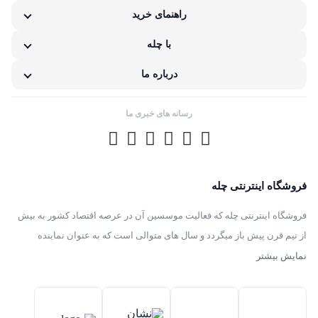
ناکافی بودن اطلاعات یا تصاویر
راهنمای خرید
نامناسب بودن قیمت نسبت به کیفیت
با چله
مشکلات گارانتی کالا
درباره ما
رسانه های خبری ما
فروشگاه اینترنتی چله
فروشگاه اینترنتی چله که فعالیت موسسین آن در عرصه اقتصاد کشور به بیش
از نیم قرن پیش باز میگردد و سال های متوالی است که به عنوان نماینده
انحصاری توزیع ، فروش انواع لوازم خانگی با برند های سامسونگ – سام –
نمایش بیشتر
هیمالیا – پارس – فیلور – پاکشوما – ایکش ویژن – تی سی ال – مولینکس – و
تک الکتریک در ایران فعالیت میکند .