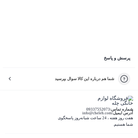
ثبت دیدگاه
ثبت دیدگاه به معنی موافقت با قوانین چله است.
چرا راضی نبودید؟
پرسش و پاسخ
لطفاً دلیل نارضایتی‌تون رو انتخاب کنید تا خدمات بهتری بدیم.
شما هم درباره این کالا سوال بپرسید
کیفیت نامناسب کالا
بسته‌بندی نامناسب این کالا
شماره تماس:
09337552073
تفاوت کالای دریافتی با اطلاعات یا تصاویر
آدرس ایمیل:
info@cheleh.com
هفت روز هفته ، 24 ساعت شبانه‌روز پاسخگوی
شما هستیم.
غیر اصل بودن کالا