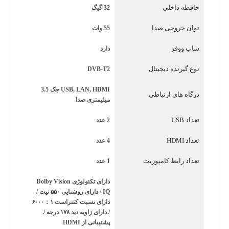
حافظه داخلی
32 گیگ
صوتی و تصویری، تجربه‌ای کامل از سرگرمی را برای شما به
توان خروجی صدا
55 وات
ارمغان می‌آورد.
برند تی‌سی‌ال
ساب ووفر
دارد
شرکت تی‌سی‌ال یکی از معروف‌ترین و معتبرترین برندهای
نوع گیرنده دیجیتال
DVB-T2
تولید کننده لوازم الکترونیکی در جهان است. این شرکت با تولید
USB, LAN, HDMI جک 3.5
درگاه های ارتباطی
محصولات با کیفیت و پیشرفته، توانسته اعتماد مشتریان را جلب
میلیمتری صدا
کند.
تعداد USB
2 عدد
جمع بندی
تعداد HDMI
4 عدد
تلویزیون تی سی ال مدل 75C745 با کیفیت تصویر 4K، نرخ
بروزرسانی 144 هرتز و پشتیبانی از فناوری‌های مختلف صوتی و
تعداد رابط کامپوزیت
1 عدد
تصویری، یک گزینه مناسب برای کسانی است که به دنبال
دارای تکنولوژی Dolby Vision
IQ / دارای روشنایی ۵۵۰ نیت /
تجربه‌ای بی‌نظیر از تماشای فیلم و بازی هستند.
دارای نسبت کنتراست ۶۰۰۰：۱
/ دارای زاویه دید ۱۷۸ درجه /
پشتیبانی از HDMI